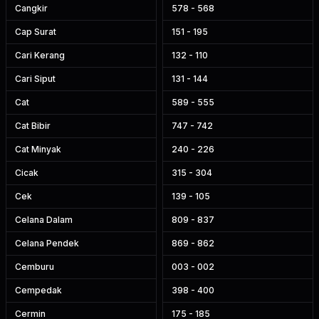
Cangkir
5
7
8
-
5
6
8
Cap Surat
1
5
1
-
1
9
5
Cari Kerang
1
3
2
-
1
1
0
Cari Siput
1
3
1
-
1
4
4
Cat
5
8
9
-
5
5
5
Cat Bibir
7
4
7
-
7
4
2
Cat Minyak
2
4
0
-
2
2
6
Cicak
3
1
5
-
3
0
4
Cek
1
3
9
-
1
0
5
Celana Dalam
8
0
9
-
8
3
7
Celana Pendek
8
6
9
-
8
6
2
Cemburu
0
0
3
-
0
0
2
Cempedak
3
9
8
-
4
0
0
Cermin
1
7
5
-
1
8
5