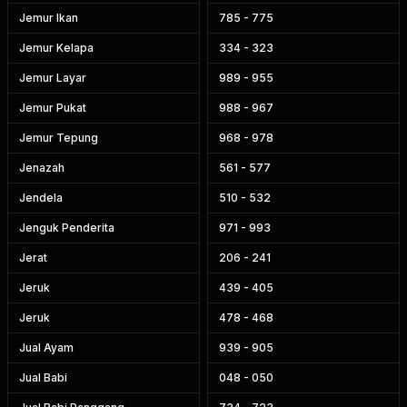
Jemur Ikan
7
8
5
-
7
7
5
Jemur Kelapa
3
3
4
-
3
2
3
Jemur Layar
9
8
9
-
9
5
5
Jemur Pukat
9
8
8
-
9
6
7
Jemur Tepung
9
6
8
-
9
7
8
Jenazah
5
6
1
-
5
7
7
Jendela
5
1
0
-
5
3
2
Jenguk Penderita
9
7
1
-
9
9
3
Jerat
2
0
6
-
2
4
1
Jeruk
4
3
9
-
4
0
5
Jeruk
4
7
8
-
4
6
8
Jual Ayam
9
3
9
-
9
0
5
Jual Babi
0
4
8
-
0
5
0