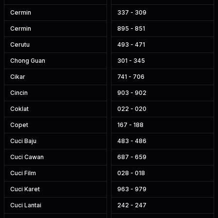
Cermin
3
3
7
-
3
0
9
Cermin
8
9
5
-
8
5
1
Cerutu
4
9
3
-
4
7
1
Chong Guan
3
0
1
-
3
4
5
Cikar
7
4
1
-
7
0
6
Cincin
9
0
3
-
9
0
2
Coklat
0
2
2
-
0
2
0
Copet
1
6
7
-
1
8
8
Cuci Baju
4
8
3
-
4
8
6
Cuci Cawan
6
8
7
-
6
5
9
Cuci Film
0
2
8
-
0
1
8
Cuci Karet
9
6
3
-
9
7
9
Cuci Lantai
2
4
2
-
2
4
7