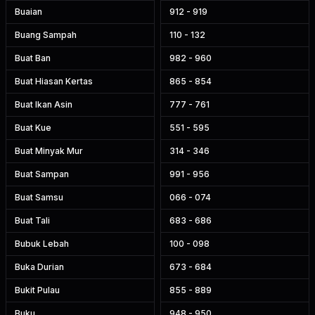
Buaian
9
1
2
-
9
1
9
Buang Sampah
1
1
0
-
1
3
2
Buat Ban
9
8
2
-
9
6
0
Buat Hiasan Kertas
8
6
5
-
8
5
4
Buat Ikan Asin
7
7
7
-
7
6
1
Buat Kue
5
5
1
-
5
9
5
Buat Minyak Mur
3
1
4
-
3
4
6
Buat Sampan
9
9
1
-
9
5
6
Buat Samsu
0
6
6
-
0
7
4
Buat Tali
6
8
3
-
6
8
6
Bubuk Lebah
1
0
0
-
0
9
8
Buka Durian
6
7
3
-
6
8
4
Bukit Pulau
8
5
5
-
8
8
9
Buku
9
4
8
-
9
5
0