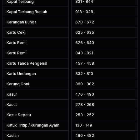
Kapal Terbang
8
3
1
-
8
4
4
Kapal Terbang Runtuh
0
1
8
-
0
2
8
Karangan Bunga
6
7
0
-
6
7
2
Kartu Ceki
6
2
5
-
6
3
5
Kartu Remi
6
2
6
-
6
4
0
Kartu Remi
8
4
3
-
8
2
1
Kartu Tanda Pengenal
4
5
7
-
4
5
8
Kartu Undangan
8
3
2
-
8
1
0
Karung Goni
3
6
0
-
3
8
2
Kasur
4
7
6
-
4
9
0
Kasut
2
7
8
-
2
6
8
Kasut Sepatu
2
5
3
-
2
5
2
Katuk Tritip / Kurungan Ayam
1
3
0
-
1
4
9
Kaulan
4
6
0
-
4
8
2