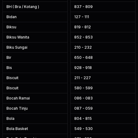
BH ( Bra / Kotang )
8
3
7
-
8
0
9
Bidan
1
2
7
-
1
1
1
Biksu
8
1
9
-
8
1
2
Biksu Wanita
8
5
2
-
8
5
3
Biku Sungai
2
1
0
-
2
3
2
Bir
6
5
0
-
6
4
8
Bis
9
2
8
-
9
1
8
Biscuit
2
1
1
-
2
2
7
Biscuit
5
8
0
-
5
9
9
Bocah Ramai
0
8
6
-
0
8
3
Bocah Tinju
0
8
7
-
0
5
9
Bola
8
0
4
-
8
1
5
Bola Basket
5
4
9
-
5
3
0