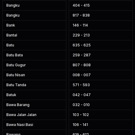
Bangku
4
0
4
-
4
1
5
Bangku
8
1
7
-
8
3
8
Bank
1
4
6
-
1
1
4
Bantal
2
2
9
-
2
1
3
Batu
6
3
5
-
6
2
5
Batu Bata
2
5
9
-
2
8
7
Batu Gugur
8
0
7
-
8
0
8
Batu Nisan
0
0
8
-
0
0
7
Batu Tanda
5
7
1
-
5
9
3
Batuk
0
4
2
-
0
4
7
Bawa Barang
0
3
2
-
0
1
0
Bawa Jalan Jalan
1
0
3
-
1
0
2
Bawa Nasi Basi
1
0
6
-
1
4
1
Bawang
6
1
9
-
6
1
2