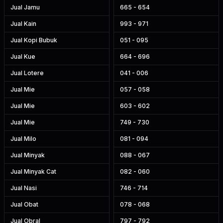
Jual Jamu
6
6
5
-
6
5
4
Jual Kain
9
9
3
-
9
7
1
Jual Kopi Bubuk
0
5
1
-
0
9
5
Jual Kue
6
6
4
-
6
9
6
Jual Lotere
0
4
1
-
0
0
6
Jual Mie
0
5
7
-
0
5
8
Jual Mie
6
0
3
-
6
0
2
Jual Mie
7
4
9
-
7
3
0
Jual Milo
0
8
1
-
0
9
4
Jual Minyak
0
8
8
-
0
6
7
Jual Minyak Cat
0
8
2
-
0
6
0
Jual Nasi
7
4
6
-
7
1
4
Jual Obat
0
7
8
-
0
6
8
Jual Obral
7
9
7
-
7
9
2