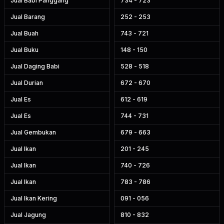
Jual Babi Panggang
7
3
4
-
7
2
3
Jual Barang
2
5
2
-
2
5
3
Jual Buah
7
4
3
-
7
2
1
Jual Buku
1
4
8
-
1
5
0
Jual Daging Babi
5
2
8
-
5
1
8
Jual Durian
6
7
2
-
6
7
0
Jual Es
6
1
2
-
6
1
9
Jual Es
7
4
4
-
7
3
1
Jual Gembukan
6
7
9
-
6
6
3
Jual Ikan
2
0
1
-
2
4
5
Jual Ikan
7
4
0
-
7
2
6
Jual Ikan
7
8
3
-
7
8
6
Jual Ikan Kering
0
9
1
-
0
5
6
Jual Jagung
8
1
0
-
8
3
2