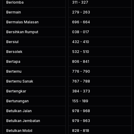
Berlomba
3
1
1
-
3
2
7
Bermain
2
7
9
-
2
6
3
Bermalas Malasan
6
9
6
-
6
6
4
Bersihkan Rumput
0
3
8
-
0
1
7
Bersiul
4
3
2
-
4
1
0
Bersolek
5
3
2
-
5
1
0
Bertapa
8
0
6
-
8
4
1
Bertemu
7
7
6
-
7
9
0
Bertemu Sanak
7
6
7
-
7
8
8
Bertengkar
3
8
4
-
3
7
3
Bertunangan
1
5
5
-
1
8
9
Betulkan Jalan
9
7
8
-
9
6
8
Betulkan Jembatan
9
7
9
-
9
6
3
Betulkan Mobil
8
2
8
-
8
1
8