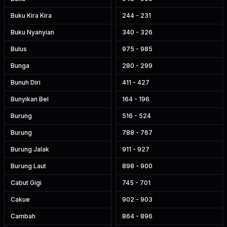
Buku Kira Kira
2
4
4
-
2
3
1
Buku Nyanyian
3
4
0
-
3
2
6
Bulus
9
7
5
-
9
8
5
Bunga
2
8
0
-
2
9
9
Bunuh Diri
4
1
1
-
4
2
7
Bunyikan Bel
1
6
4
-
1
9
6
Burung
5
1
6
-
5
2
4
Burung
7
8
8
-
7
6
7
Burung Jalak
9
1
1
-
9
2
7
Burung Laut
8
9
8
-
9
0
0
Cabut Gigi
7
4
5
-
7
0
1
Cakue
9
0
2
-
9
0
3
Cambah
8
6
4
-
8
9
6