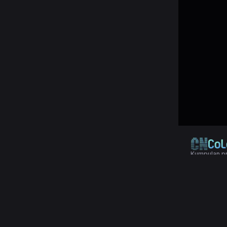
Kumpulan pr
© 2024 Copy
Terms & Con
LN Togel Gen
intelligenc
statistika, 
peserta men
alat ini me