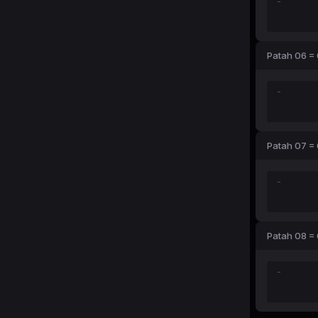
Patah 06 = 
Patah 07 = 
Patah 08 = 