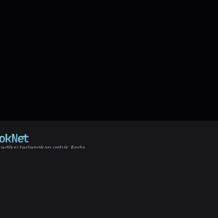
ediksi terlengkap untuk Anda.
right LXGroup. All rights reserved.
ditions
|
Privacy Policy
erator adalah alat yang populer digunakan oleh komunitas togel dan artifisi
e untuk membuat prediksi angka. Dengan menggabungkan cerdas algoritma 
LN Generator dipercaya dapat meningkatkan akurasi analisa prediksi. Banyak d
ggunakan karena efisien dan kemudahannya. Walaupun tidak menjanjikan has
njadi kepercayaan banyak peserta.