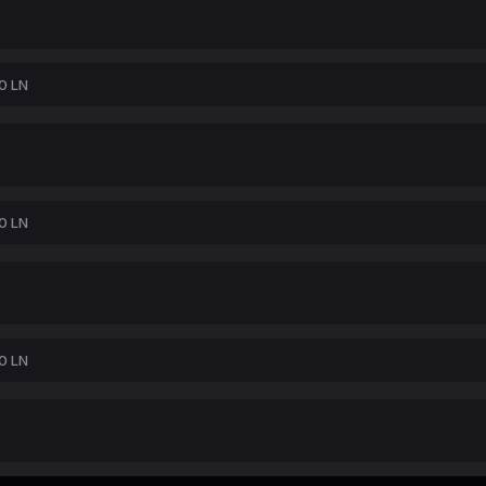
0 LN
0 LN
0 LN