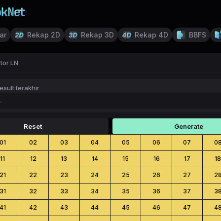
ar
Rekap 2D
Rekap 3D
Rekap 4D
BBFS
tor LN
sult terakhir
Reset
Generate
01
02
03
04
05
06
07
0
11
12
13
14
15
16
17
1
21
22
23
24
25
26
27
2
31
32
33
34
35
36
37
3
41
42
43
44
45
46
47
4