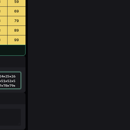
8
59
8
69
8
79
8
89
8
99