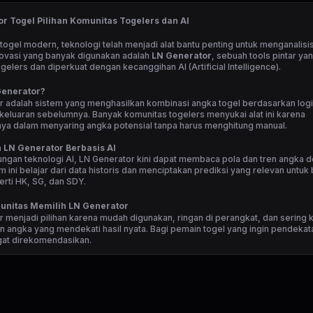
r Togel Pilihan Komunitas Togelers dan AI
togel modern, teknologi telah menjadi alat bantu penting untuk menganalisi
novasi yang banyak digunakan adalah
LN Generator
, sebuah tools pintar yan
gelers dan diperkuat dengan kecanggihan AI (Artificial Intelligence).
Generator?
r adalah sistem yang menghasilkan kombinasi angka togel berdasarkan log
k keluaran sebelumnya. Banyak komunitas togelers menyukai alat ini karena
nya dalam menyaring angka potensial tanpa harus menghitung manual.
 LN Generator Berbasis AI
ngan teknologi AI, LN Generator kini dapat membaca pola dan tren angka d
em ini belajar dari data historis dan menciptakan prediksi yang relevan untuk
rti HK, SG, dan SDY.
unitas Memilih LN Generator
 menjadi pilihan karena mudah digunakan, ringan di perangkat, dan sering k
 angka yang mendekati hasil nyata. Bagi pemain togel yang ingin pendekat
ngat direkomendasikan.