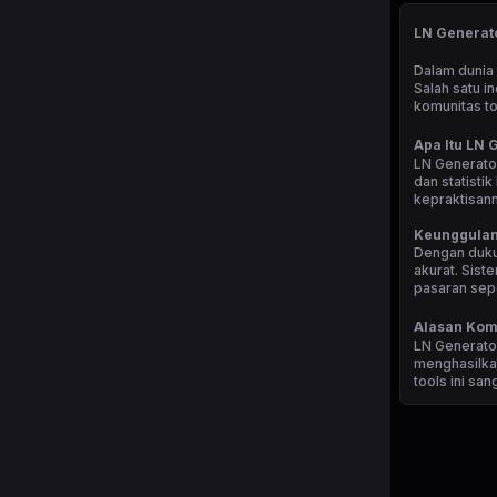
LN Generato
Dalam dunia 
Salah satu i
komunitas to
Apa Itu LN 
LN Generato
dan statisti
kepraktisan
Keunggulan
Dengan duku
akurat. Sist
pasaran sepe
Alasan Kom
LN Generator
menghasilkan
tools ini sa