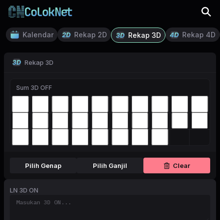
Kalendar
Rekap 2D
Rekap 4D
Rekap 3D
Rekap 3D
Sum 3D OFF
00
01
02
03
04
05
06
07
08
09
10
11
12
13
14
15
16
17
18
19
20
21
22
23
24
25
26
27
Pilih Genap
Pilih Ganjil
Clear
LN 3D ON