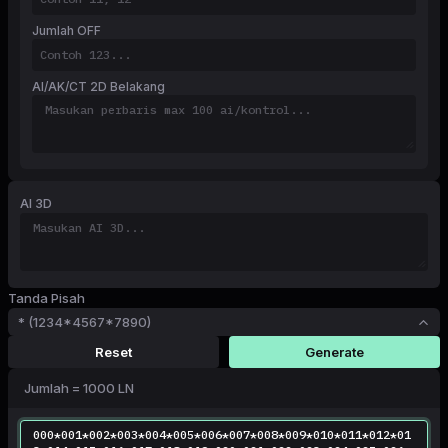
Jumlah OFF
AI/AK/CT 2D Belakang
AI 3D
Tanda Pisah
* (1234*4567*7890)
Reset
Generate
Jumlah = 1000 LN