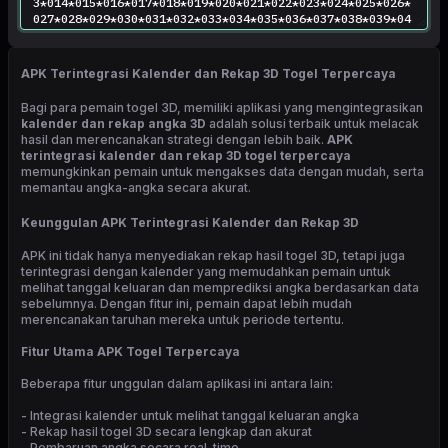
APK Terintegrasi Kalender dan Rekap 3D Togel Terpercaya
Bagi para pemain togel 3D, memiliki aplikasi yang mengintegrasikan
kalender dan rekap angka 3D
adalah solusi terbaik untuk melacak
hasil dan merencanakan strategi dengan lebih baik.
APK
terintegrasi kalender dan rekap 3D togel terpercaya
memungkinkan pemain untuk mengakses data dengan mudah, serta
memantau angka-angka secara akurat.
Keunggulan APK Terintegrasi Kalender dan Rekap 3D
APK ini tidak hanya menyediakan rekap hasil togel 3D, tetapi juga
terintegrasi dengan kalender yang memudahkan pemain untuk
melihat tanggal keluaran dan memprediksi angka berdasarkan data
sebelumnya. Dengan fitur ini, pemain dapat lebih mudah
merencanakan taruhan mereka untuk periode tertentu.
Fitur Utama APK Togel Terpercaya
Beberapa fitur unggulan dalam aplikasi ini antara lain:
- Integrasi kalender untuk melihat tanggal keluaran angka
- Rekap hasil togel 3D secara lengkap dan akurat
- Pembaruan angka secara real-time