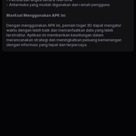
- Antarmuka yang mudah digunakan dan ramah pengguna
Manfaat Menggunakan APK Ini
Dengan menggunakan APK ini, pemain togel 3D dapat mengatur
waktu dengan lebih baik dan memanfaatkan data yang lebih
terstruktur. Aplikasi ini memberikan keuntungan dalam
merencanakan strategi dan meningkatkan peluang kemenangan
dengan informasi yang tepat dan terpercaya.