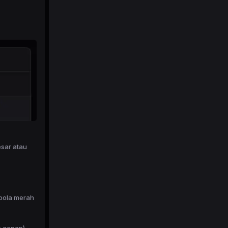
sar atau
 bola merah
 genap).