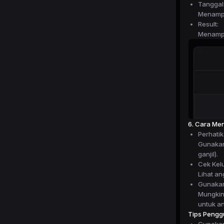
Tanggal
Menampi
Result:
Menampil
6. Cara Men
Perhati
Gunakan
ganjil).
Cek Kel
Lihat an
Gunakan
Mungkin
untuk an
Tips Peng
Gunakan