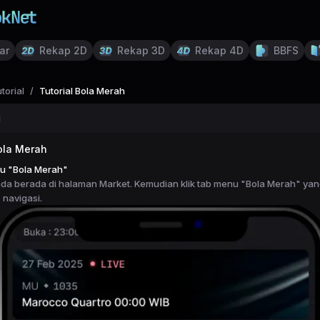
ar
Rekap 2D
Rekap 3D
Rekap 4D
BBFS
torial
/
Tutorial
Bola Merah
l
ola Merah
nu "Bola Merah"
da berada di halaman Market. Kemudian klik tab menu "Bola Merah" yang 
 navigasi.