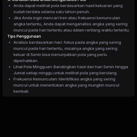
Anda dapat melihat pola berdasarkan hasil keluaran yang
sudah terdata selama satu tahun penuh.
Jika Anda ingin mencari tren atau frekuensi kemunculan
angka tertentu, Anda dapat menganalisis angka yang sering
muncul pada hari tertentu atau dalam rentang waktu tertentu.
Tips Penggunaan
Analisis berdasarkan hari: fokus pada angka yang sering
muncul pada hari tertentu, misalnya angka yang sering
keluar di Senin bisa menunjukkan pola yang perlu
diperhatikan.
Lihat Pola Mingguan: Bandingkan hasil dari hari Senin hingga
Jumat setiap minggu untuk melihat pola yang berulang.
Frekuensi Kemunculan: Identifikasi angka yang sering
muncul untuk menentukan angka yang mungkin muncul
kembali.