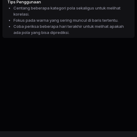
Tips Penggunaan
Centang beberapa kategori pola sekaligus untuk melihat
korelasi.
Fokus pada warna yang sering muncul di baris tertentu.
Coba periksa beberapa hari terakhir untuk melihat apakah
ada pola yang bisa diprediksi.