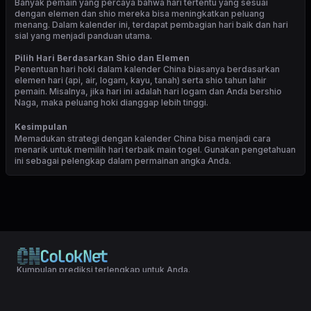
Banyak pemain yang percaya bahwa hari tertentu yang sesuai
dengan elemen dan shio mereka bisa meningkatkan peluang
menang. Dalam kalender ini, terdapat pembagian hari baik dan hari
sial yang menjadi panduan utama.
Pilih Hari Berdasarkan Shio dan Elemen
Penentuan hari hoki dalam kalender China biasanya berdasarkan
elemen hari (api, air, logam, kayu, tanah) serta shio tahun lahir
pemain. Misalnya, jika hari ini adalah hari logam dan Anda bershio
Naga, maka peluang hoki dianggap lebih tinggi.
Kesimpulan
Memadukan strategi dengan kalender China bisa menjadi cara
menarik untuk memilih hari terbaik main togel. Gunakan pengetahuan
ini sebagai pelengkap dalam permainan angka Anda.
Kumpulan prediksi terlengkap untuk Anda.
© 2024 Copyright LXGroup. All rights reserved.
Terms & Conditions
|
Privacy Policy