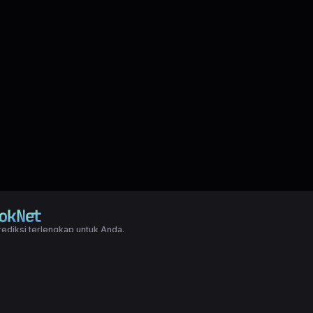
ediksi terlengkap untuk Anda.
right LXGroup. All rights reserved.
ditions
|
Privacy Policy
ta lengkap untuk mudah yang telah di simpulkan dari result togel ATLANTIC
o dll