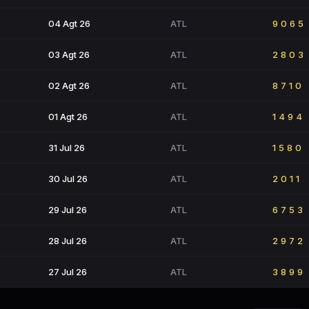
04 Agt 26
ATL
9065
03 Agt 26
ATL
2803
02 Agt 26
ATL
8710
01 Agt 26
ATL
1494
31 Jul 26
ATL
1580
30 Jul 26
ATL
2011
29 Jul 26
ATL
6753
28 Jul 26
ATL
2972
27 Jul 26
ATL
3899