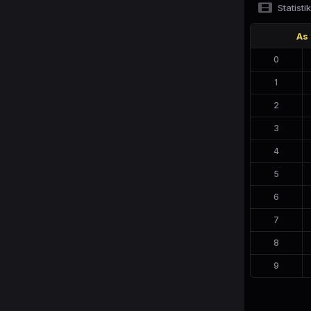
Statistik
As
0
1
2
3
4
5
6
7
8
9