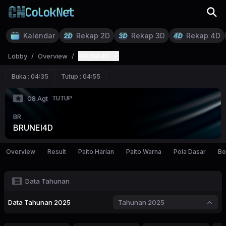
Kalendar
Rekap 2D
Rekap 3D
Rekap 4D
Lobby
/
Overview
/
BRUNEI4D
Buka :
04:35
Tutup :
04:55
TUTUP
08 Agt
BR
BRUNEI4D
Overview
Result
Paito Harian
Paito Warna
Pola Dasar
Bo
Data Tahunan
Data
Tahunan 2025
Tahunan 2025