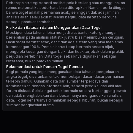
Beberapa strategi seperti melihat pola berulang atau menggunakan
rumus matematika sederhana bisa diterapkan. Namun, perlu diingat
bahwa togel adalah permainan acak, sehingga tidak ada jaminan
analisis akan selalu akurat. Meski begitu, data ini tetap berguna
sebagai panduan tambahan
Risiko dan Batasan dalam Menggunakan Data Togel
Meskipun data tahunan bisa menjadi alat bantu, ketergantungan
berlebihan pada analisis statistik justru bisa menimbulkan kerugian.
Hasil togel bersifat acak, dan tidak ada sistem yang bisa menjamin
kemenangan 100%. Pemain harus tetap bermain secara bijak,
mengelola keuangan dengan baik, dan tidak terjebak dalam praktik
perjudian berlebihan. Data togel sebaiknya digunakan sebagai
referensi, bukan patokan mutlak
Rekomendasi untuk Pemain Togel Pemula
Bagi pemula yang ingin menggunakan data tahunan pengeluaran
angka togel, disarankan untuk mempelajari dasar-dasar permainan
terlebih dahulu. Gunakan data dari sumber terpercaya dan
kombinasikan dengan informasi lain, seperti prediksi dari ahli atau
forum diskusi. Selalu ingat untuk bermain secara bertanggung jawab
dan tidak menghabiskan dana besar hanya mengandalkan analisis
data. Togel seharusnya dimainkan sebagai hiburan, bukan sebagai
sumber penghasilan utama