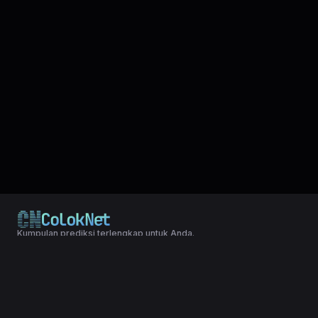
Kumpulan prediksi terlengkap untuk Anda.
© 2024 Copyright LXGroup. All rights reserved.
Terms & Conditions
|
Privacy Policy
Kumpulan data lengkap untuk mudah yang telah di simpulkan dari
result togel BRAZIL, statistik, shio dll