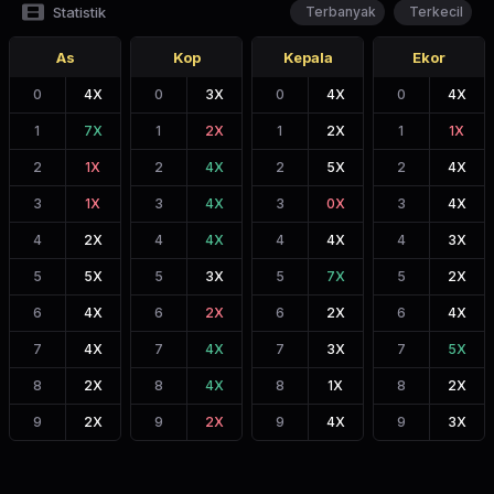
Statistik
Terbanyak
Terkecil
As
Kop
Kepala
Ekor
0
4
X
0
3
X
0
4
X
0
4
X
1
7
X
1
2
X
1
2
X
1
1
X
2
1
X
2
4
X
2
5
X
2
4
X
3
1
X
3
4
X
3
0
X
3
4
X
4
2
X
4
4
X
4
4
X
4
3
X
5
5
X
5
3
X
5
7
X
5
2
X
6
4
X
6
2
X
6
2
X
6
4
X
7
4
X
7
4
X
7
3
X
7
5
X
8
2
X
8
4
X
8
1
X
8
2
X
9
2
X
9
2
X
9
4
X
9
3
X