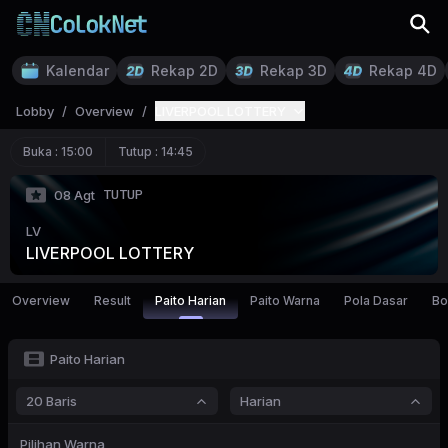
Kalendar
Rekap 2D
Rekap 3D
Rekap 4D
Lobby
/
Overview
/
LIVERPOOL LOTTERY
Buka :
15:00
Tutup :
14:45
TUTUP
08 Agt
LV
LIVERPOOL LOTTERY
Overview
Result
Paito Harian
Paito Warna
Pola Dasar
Bo
Paito Harian
20 Baris
Harian
Pilihan Warna