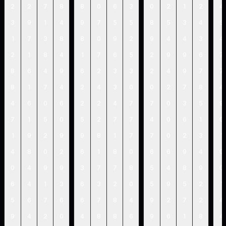
2
2
7
8
8
0
6
3
0
2
1
2
4
3
9
1
4
9
7
5
5
8
5
3
4
5
1
7
3
8
8
0
9
2
9
4
4
3
4
2
1
8
4
1
7
6
5
2
9
9
6
7
8
6
4
9
6
2
3
3
2
4
9
7
7
8
1
7
4
2
4
3
0
0
2
7
8
4
4
6
0
6
2
2
4
7
7
0
3
5
9
7
1
5
0
5
2
7
7
4
0
6
1
0
1
9
2
9
9
8
1
7
7
0
2
3
1
4
8
0
2
6
1
8
0
6
6
9
4
0
0
4
9
9
3
7
7
8
5
4
8
9
0
6
4
1
3
6
3
2
0
5
9
5
2
1
5
6
7
6
6
7
8
4
9
2
7
2
4
9
4
2
0
4
8
8
6
9
6
1
8
4