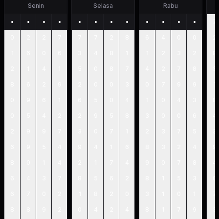
Senin
Selasa
Rabu
•
•
•
•
•
•
•
•
•
•
•
•
7
0
2
2
7
7
7
2
8
6
4
0
0
2
1
6
0
6
3
4
8
1
1
2
3
2
8
2
1
4
1
5
0
8
7
4
2
7
8
3
8
6
2
9
2
0
0
3
0
7
9
9
1
0
9
6
1
6
5
0
4
1
0
4
3
8
0
5
4
2
2
9
5
8
3
0
0
6
4
2
9
9
7
3
0
7
1
2
3
7
5
3
6
9
5
4
9
4
1
6
8
3
2
4
9
8
0
1
4
2
1
7
4
9
0
7
8
4
6
4
3
7
8
5
6
2
8
1
5
3
0
6
7
0
2
1
8
2
0
3
1
0
1
7
8
8
9
2
0
4
2
4
8
1
7
9
3