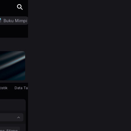
Buku Mimpi
LN Generator
istik
Data Tahunan
mo-Silang