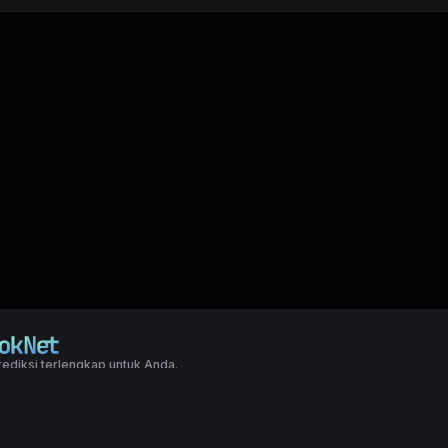
ediksi terlengkap untuk Anda.
right LXGroup. All rights reserved.
ditions
|
Privacy Policy
a dasar togel yang biasanya di pakai oleh para master angka jitu untuk predi