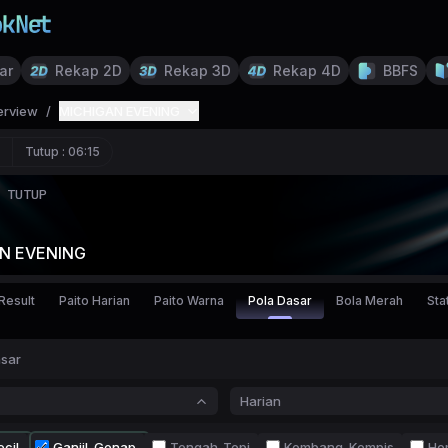
ar
Rekap 2D
Rekap 3D
Rekap 4D
BBFS
erview
/
MICHIGAN EVENING
Tutup :
06:15
TUTUP
N EVENING
Result
Paito Harian
Paito Warna
Pola Dasar
Bola Merah
Stat
asar
Harian
cil
Ganjil-Genap
Tengah-Tepi
Kembang-Kempis
Ho