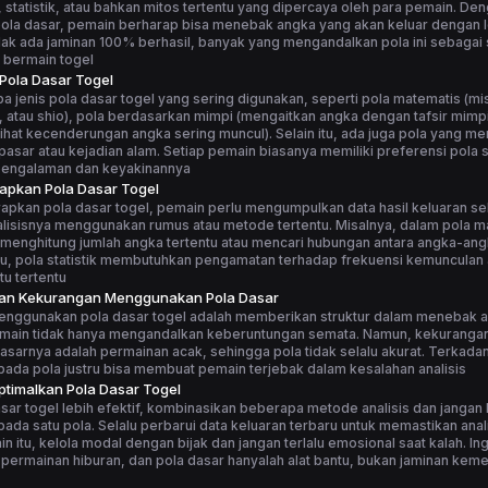
statistik, atau bahkan mitos tertentu yang dipercaya oleh para pemain. De
la dasar, pemain berharap bisa menebak angka yang akan keluar dengan le
ak ada jaminan 100% berhasil, banyak yang mengandalkan pola ini sebagai 
 bermain togel
 Pola Dasar Togel
 jenis pola dasar togel yang sering digunakan, seperti pola matematis (m
, atau shio), pola berdasarkan mimpi (mengaitkan angka dengan tafsir mimpi
elihat kecenderungan angka sering muncul). Selain itu, ada juga pola yang me
asar atau kejadian alam. Setiap pemain biasanya memiliki preferensi pola s
pengalaman dan keyakinannya
apkan Pola Dasar Togel
apkan pola dasar togel, pemain perlu mengumpulkan data hasil keluaran s
alisisnya menggunakan rumus atau metode tertentu. Misalnya, dalam pola m
menghitung jumlah angka tertentu atau mencari hubungan antara angka-ang
tu, pola statistik membutuhkan pengamatan terhadap frekuensi kemunculan
u tertentu
dan Kekurangan Menggunakan Pola Dasar
enggunakan pola dasar togel adalah memberikan struktur dalam menebak 
main tidak hanya mengandalkan keberuntungan semata. Namun, kekuranga
asarnya adalah permainan acak, sehingga pola tidak selalu akurat. Terkadang
ada pola justru bisa membuat pemain terjebak dalam kesalahan analisis
timalkan Pola Dasar Togel
sar togel lebih efektif, kombinasikan beberapa metode analisis dan jangan
ada satu pola. Selalu perbarui data keluaran terbaru untuk memastikan anali
ain itu, kelola modal dengan bijak dan jangan terlalu emosional saat kalah. I
 permainan hiburan, dan pola dasar hanyalah alat bantu, bukan jaminan ke