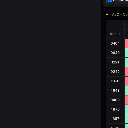
A
=
As
C
=
Co
Result
6464
0648
1221
9242
5481
4648
9408
4876
1857