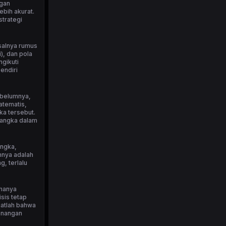
ngan
bih akurat.
strategi
isalnya rumus
), dan pola
ngikuti
endiri
ebelumnya,
atematis,
ka tersebut.
 angka dalam
angka,
nnya adalah
, terlalu
 hanya
sis tetap
ngatlah bahwa
menangan