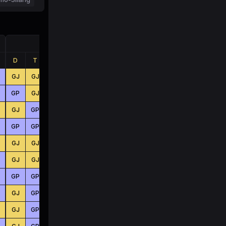
Jumlah
D
T
B
D
T
B
GJ
GJ
GJ
KC
KC
KC
GP
GJ
GJ
BS
KC
KC
GJ
GP
GJ
KC
KC
KC
GP
GP
GP
KC
BS
BS
GJ
GJ
GJ
BS
KC
BS
GJ
GJ
GJ
KC
KC
KC
GP
GP
GP
KC
KC
BS
GJ
GP
GP
KC
BS
KC
GJ
GP
GJ
BS
KC
KC