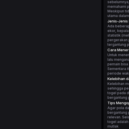
sebelumnya, 
memahami po
Meskipun tid
utama dalam
Jenis-Jenis
Ada beberapa
ekor, kepala
statistik (m
pergerakan p
tergantung 
Cara Mener
Untuk mener
lalu mengan
pemain bisa 
Sementara i
periode wakt
Kelebihan 
Kelebihan m
sehingga pe
togel pada d
bergantung p
Tips Mengop
Agar pola da
bergantung p
relevan. Sel
togel adalah
mutlak