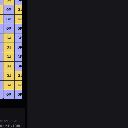
GJ
GP
GJ
BS
BS
BS
GP
GJ
GP
BS
BS
BS
GP
GJ
GJ
BS
BS
BS
GP
GP
GP
BS
BS
BS
GJ
GP
GP
BS
KC
BS
GJ
GP
GP
BS
BS
KC
GJ
GP
GP
BS
KC
KC
GJ
GP
GP
BS
BS
KC
GJ
GJ
GJ
BS
BS
BS
GJ
GJ
GP
BS
KC
BS
GP
GP
GP
KC
KC
KC
akan untuk
sil keluaran