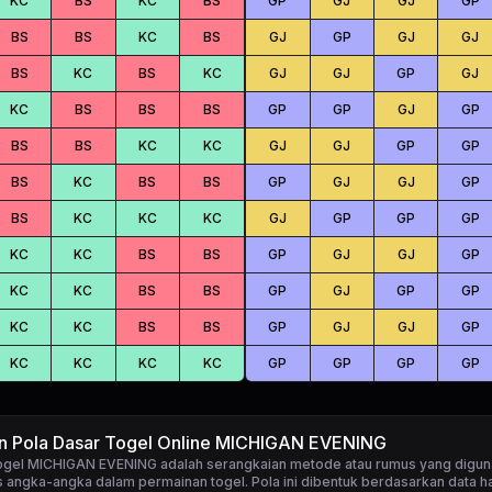
KC
BS
KC
BS
GP
GJ
GJ
GP
BS
BS
KC
BS
GJ
GP
GJ
GJ
BS
KC
BS
KC
GJ
GJ
GP
GJ
KC
BS
BS
BS
GP
GP
GJ
GP
BS
BS
KC
KC
GJ
GJ
GP
GP
BS
KC
BS
BS
GP
GJ
GJ
GP
BS
KC
KC
KC
GJ
GP
GP
GP
KC
KC
BS
BS
GP
GJ
GJ
GP
KC
KC
BS
BS
GP
GJ
GP
GP
KC
KC
BS
BS
GP
GJ
GJ
GP
KC
KC
KC
KC
GP
GP
GP
GP
an Pola Dasar Togel Online MICHIGAN EVENING
togel MICHIGAN EVENING
adalah serangkaian metode atau rumus yang digun
 angka-angka dalam permainan togel. Pola ini dibentuk berdasarkan data ha