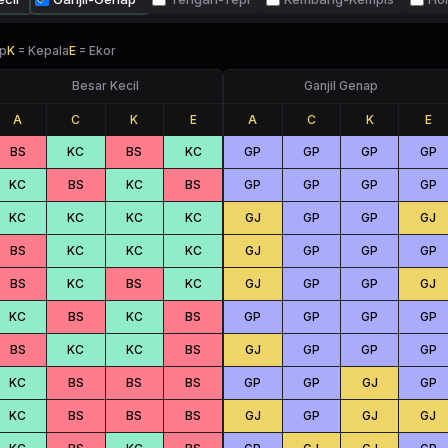
p
K
=
Kepala
E
=
Ekor
Besar Kecil
Ganjil Genap
A
C
K
E
A
C
K
E
BS
KC
BS
KC
GP
GP
GP
GP
KC
BS
KC
BS
GP
GP
GP
GP
KC
KC
KC
KC
GJ
GP
GP
GJ
BS
KC
KC
KC
GJ
GP
GP
GP
BS
KC
BS
KC
GJ
GP
GP
GJ
KC
BS
KC
BS
GP
GP
GP
GP
BS
KC
KC
BS
GJ
GP
GP
GP
KC
BS
BS
BS
GP
GP
GJ
GP
KC
BS
BS
BS
GJ
GP
GJ
GJ