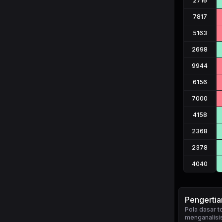
2716
7817
5163
2698
9944
6156
7000
4158
2368
2378
4040
Pengerti
Pola dasar 
menganalisis