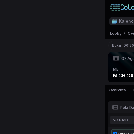
Kalend
Lobby
/
Ov
Buka :
06:30
07 Agt
ME
MICHIGA
Overview
Pola D
20 Baris
Besar-Ke