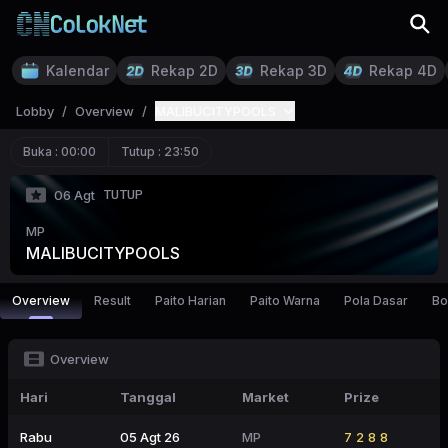
Kalendar
Rekap 2D
Rekap 3D
Rekap 4D
Lobby
/
Overview
/
MALIBUCITYPOOLS
Buka :
00:00
Tutup :
23:50
TUTUP
06 Agt
MP
MALIBUCITYPOOLS
Overview
Result
Paito Harian
Paito Warna
Pola Dasar
Bo
Overview
Hari
Tanggal
Market
Prize
Rabu
05 Agt 26
MP
7288