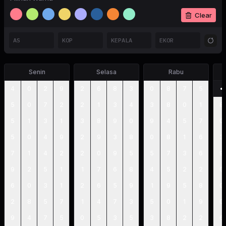
Clear
Senin
Selasa
Rabu
4
0
2
9
2
6
8
3
0
8
7
5
•
5
0
7
2
2
1
3
4
3
8
0
1
8
5
1
3
1
3
8
9
0
9
4
5
7
0
5
0
4
9
2
9
3
8
0
8
1
6
3
7
1
4
2
2
0
9
5
5
7
3
6
9
9
2
5
1
1
7
6
8
4
5
2
2
0
6
0
3
1
2
6
5
9
1
9
5
8
0
2
8
5
7
1
4
7
3
5
0
1
9
0
9
4
7
5
0
5
3
5
3
8
2
2
6