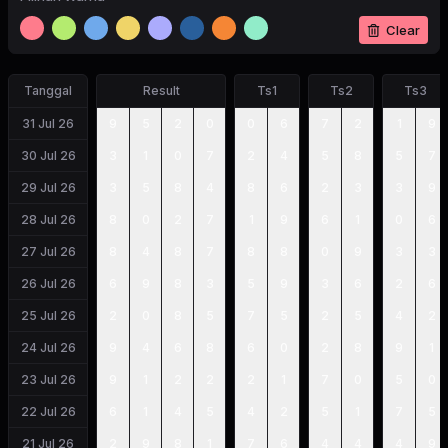
Clear
Tanggal
Result
Ts1
Ts2
Ts3
31 Jul 26
9
5
2
0
0
6
7
2
1
9
30 Jul 26
3
1
0
7
2
4
5
8
5
7
29 Jul 26
3
5
8
4
8
6
2
3
3
9
28 Jul 26
8
0
2
7
1
9
6
1
0
6
27 Jul 26
8
4
8
7
8
8
0
9
3
3
26 Jul 26
6
9
8
3
5
9
3
6
2
6
25 Jul 26
2
0
8
5
7
5
2
5
4
2
24 Jul 26
9
4
6
8
6
0
2
8
9
1
23 Jul 26
9
1
2
2
2
1
7
0
5
0
22 Jul 26
6
1
4
5
4
2
5
1
7
5
21 Jul 26
2
9
8
1
7
6
4
4
4
9