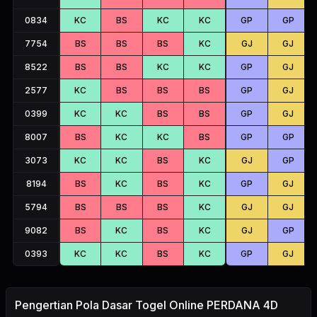
0834
KC
BS
KC
KC
GP
GP
7754
BS
BS
BS
KC
GJ
GJ
8522
BS
BS
KC
KC
GP
GJ
2577
KC
BS
BS
BS
GP
GJ
0399
KC
KC
BS
BS
GP
GJ
8007
BS
KC
KC
BS
GP
GP
3073
KC
KC
BS
KC
GJ
GP
8194
BS
KC
BS
KC
GP
GJ
5794
BS
BS
BS
KC
GJ
GJ
9082
BS
KC
BS
KC
GJ
GP
0393
KC
KC
BS
KC
GP
GJ
Pengertian Pola Dasar Togel Online PERDANA 4D