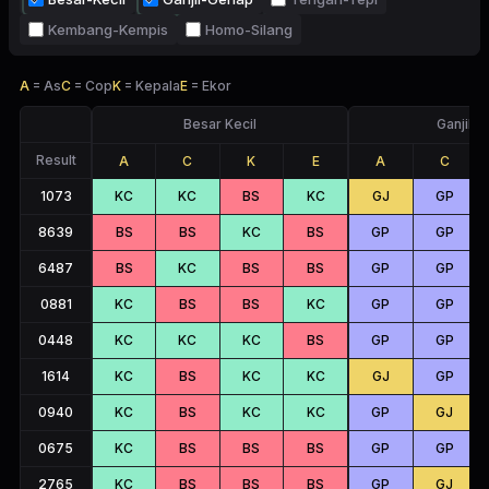
Kembang-Kempis
Homo-Silang
A
=
As
C
=
Cop
K
=
Kepala
E
=
Ekor
Besar Kecil
Ganjil 
Result
A
C
K
E
A
C
1073
KC
KC
BS
KC
GJ
GP
8639
BS
BS
KC
BS
GP
GP
6487
BS
KC
BS
BS
GP
GP
0881
KC
BS
BS
KC
GP
GP
0448
KC
KC
KC
BS
GP
GP
1614
KC
BS
KC
KC
GJ
GP
0940
KC
BS
KC
KC
GP
GJ
0675
KC
BS
BS
BS
GP
GP
2765
KC
BS
BS
BS
GP
GJ