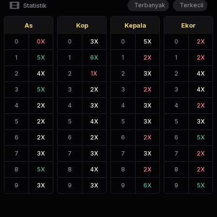
Statistik
Terbanyak
Terkecil
As
Kop
Kepala
Ekor
0
0
X
0
3
X
0
5
X
0
2
X
1
5
X
1
6
X
1
2
X
1
2
X
2
4
X
2
1
X
2
3
X
2
4
X
3
5
X
3
2
X
3
2
X
3
4
X
4
2
X
4
3
X
4
3
X
4
2
X
5
2
X
5
4
X
5
3
X
5
3
X
6
2
X
6
2
X
6
2
X
6
5
X
7
3
X
7
3
X
7
3
X
7
2
X
8
5
X
8
4
X
8
2
X
8
2
X
9
3
X
9
3
X
9
6
X
9
5
X