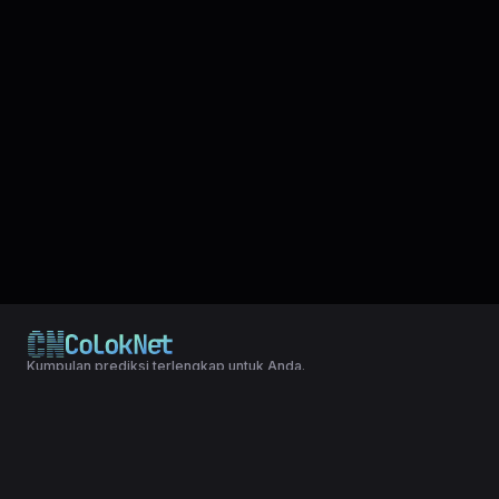
Kumpulan prediksi terlengkap untuk Anda.
© 2024 Copyright LXGroup. All rights reserved.
Terms & Conditions
|
Privacy Policy
Kumpulan data lengkap untuk mudah yang telah di simpulkan dari
result togel SAO PAULO, statistik, shio dll