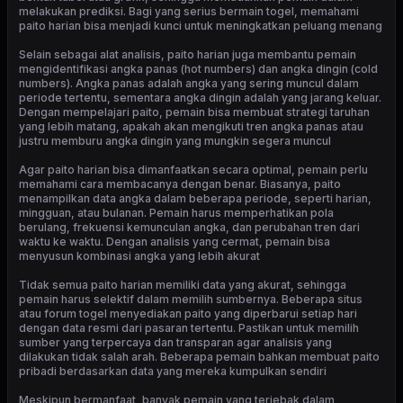
melakukan prediksi. Bagi yang serius bermain togel, memahami
paito harian bisa menjadi kunci untuk meningkatkan peluang menang
Selain sebagai alat analisis, paito harian juga membantu pemain
mengidentifikasi angka panas (hot numbers) dan angka dingin (cold
numbers). Angka panas adalah angka yang sering muncul dalam
periode tertentu, sementara angka dingin adalah yang jarang keluar.
Dengan mempelajari paito, pemain bisa membuat strategi taruhan
yang lebih matang, apakah akan mengikuti tren angka panas atau
justru memburu angka dingin yang mungkin segera muncul
Agar paito harian bisa dimanfaatkan secara optimal, pemain perlu
memahami cara membacanya dengan benar. Biasanya, paito
menampilkan data angka dalam beberapa periode, seperti harian,
mingguan, atau bulanan. Pemain harus memperhatikan pola
berulang, frekuensi kemunculan angka, dan perubahan tren dari
waktu ke waktu. Dengan analisis yang cermat, pemain bisa
menyusun kombinasi angka yang lebih akurat
Tidak semua paito harian memiliki data yang akurat, sehingga
pemain harus selektif dalam memilih sumbernya. Beberapa situs
atau forum togel menyediakan paito yang diperbarui setiap hari
dengan data resmi dari pasaran tertentu. Pastikan untuk memilih
sumber yang terpercaya dan transparan agar analisis yang
dilakukan tidak salah arah. Beberapa pemain bahkan membuat paito
pribadi berdasarkan data yang mereka kumpulkan sendiri
Meskipun bermanfaat, banyak pemain yang terjebak dalam