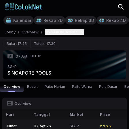
Kalendar
Rekap 2D
Rekap 3D
Rekap 4D
Lobby
/
Overview
/
SINGAPORE POOLS
Buka :
17:45
Tutup :
17:30
TUTUP
07 Agt
SG-P
SINGAPORE POOLS
Overview
Result
Paito Harian
Paito Warna
Pola Dasar
Bo
Overview
Hari
Tanggal
Market
Prize
Jumat
07 Agt 26
SG-P
xxxx