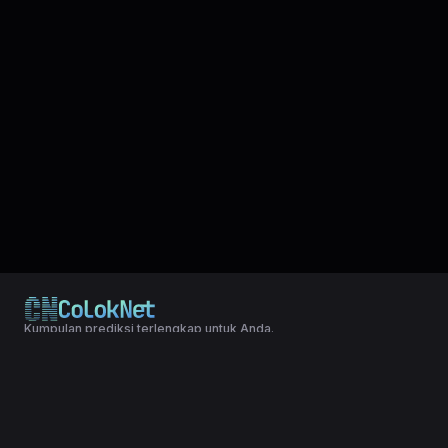
Kumpulan prediksi terlengkap untuk Anda.
© 2024 Copyright LXGroup. All rights reserved.
Terms & Conditions
|
Privacy Policy
Kumpulan data lengkap untuk mudah yang telah di simpulkan dari
result togel SINGAPORE POOLS, statistik, shio dll