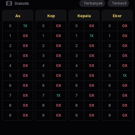
Statistik
Terbanyak
Terkecil
As
Kop
Kepala
Ekor
0
1
X
0
0
X
0
0
X
0
0
X
1
0
X
1
0
X
1
1
X
1
0
X
2
0
X
2
0
X
2
0
X
2
0
X
3
0
X
3
0
X
3
0
X
3
0
X
4
0
X
4
0
X
4
0
X
4
0
X
5
0
X
5
0
X
5
0
X
5
1
X
6
0
X
6
0
X
6
0
X
6
0
X
7
0
X
7
1
X
7
0
X
7
0
X
8
0
X
8
0
X
8
0
X
8
0
X
9
0
X
9
0
X
9
0
X
9
0
X