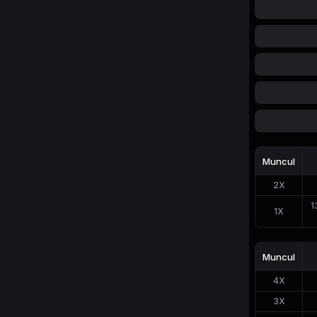
Muncul
2
X
1
1
X
Muncul
4
X
3
X