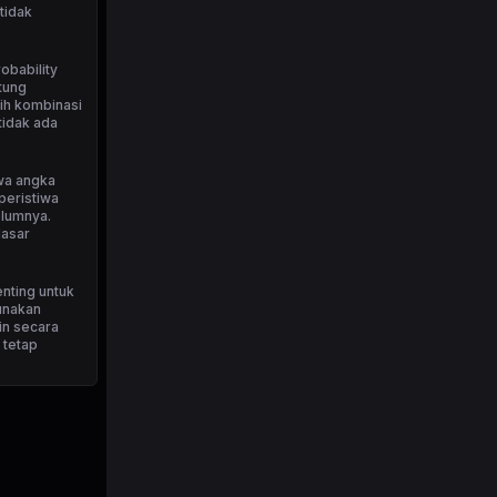
tidak
obability
itung
lih kombinasi
tidak ada
hwa angka
peristiwa
elumnya.
dasar
nting untuk
unakan
in secara
 tetap