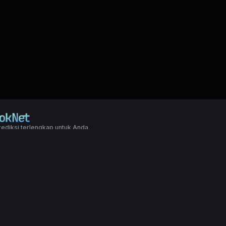
ediksi terlengkap untuk Anda.
right LXGroup. All rights reserved.
ditions
|
Privacy Policy
ogel mencakup data tentang angka yang sering muncul, peluang menang, dan 
umnya. Informasi ini dapat membantu pemain membuat keputusan yang lebih 
ka.