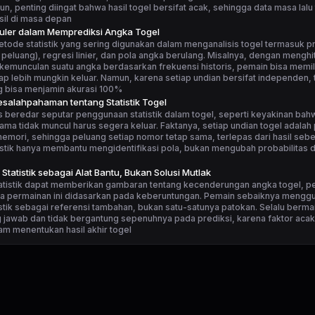
mun, penting diingat bahwa hasil togel bersifat acak, sehingga data masa lalu 
sil di masa depan
uler dalam Memprediksi Angka Togel
ode statistik yang sering digunakan dalam menganalisis togel termasuk pr
i peluang), regresi linier, dan pola angka berulang. Misalnya, dengan mengh
 kemunculan suatu angka berdasarkan frekuensi historis, pemain bisa memi
p lebih mungkin keluar. Namun, karena setiap undian bersifat independen, 
 bisa menjamin akurasi 100%
esalahpahaman tentang Statistik Togel
 beredar seputar penggunaan statistik dalam togel, seperti keyakinan ba
ama tidak muncul harus segera keluar. Faktanya, setiap undian togel adalah 
emori, sehingga peluang setiap nomor tetap sama, terlepas dari hasil seb
tistik hanya membantu mengidentifikasi pola, bukan mengubah probabilitas 
Statistik sebagai Alat Bantu, Bukan Solusi Mutlak
atistik dapat memberikan gambaran tentang kecenderungan angka togel, pe
wa permainan ini didasarkan pada keberuntungan. Pemain sebaiknya mengg
tistik sebagai referensi tambahan, bukan satu-satunya patokan. Selalu berma
 jawab dan tidak bergantung sepenuhnya pada prediksi, karena faktor acak
m menentukan hasil akhir togel