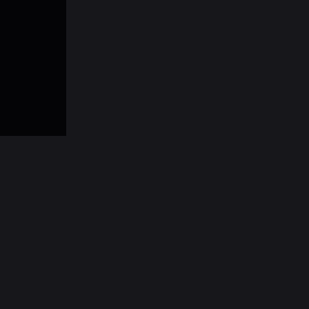
analisis
baik saat