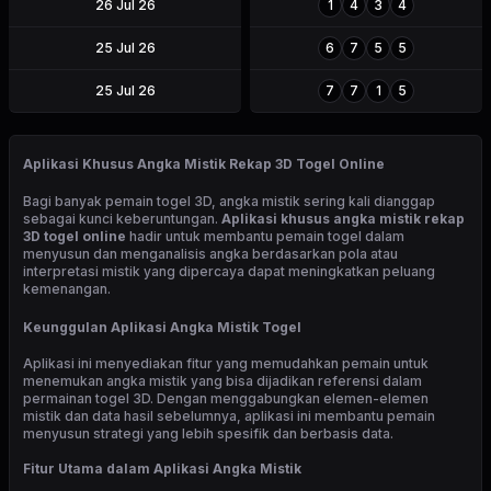
26 Jul 26
1
4
3
4
25 Jul 26
6
7
5
5
25 Jul 26
7
7
1
5
Aplikasi Khusus Angka Mistik Rekap 3D Togel Online
Bagi banyak pemain togel 3D, angka mistik sering kali dianggap
sebagai kunci keberuntungan.
Aplikasi khusus angka mistik rekap
3D togel online
hadir untuk membantu pemain togel dalam
menyusun dan menganalisis angka berdasarkan pola atau
interpretasi mistik yang dipercaya dapat meningkatkan peluang
kemenangan.
Keunggulan Aplikasi Angka Mistik Togel
Aplikasi ini menyediakan fitur yang memudahkan pemain untuk
menemukan angka mistik yang bisa dijadikan referensi dalam
permainan togel 3D. Dengan menggabungkan elemen-elemen
mistik dan data hasil sebelumnya, aplikasi ini membantu pemain
menyusun strategi yang lebih spesifik dan berbasis data.
Fitur Utama dalam Aplikasi Angka Mistik