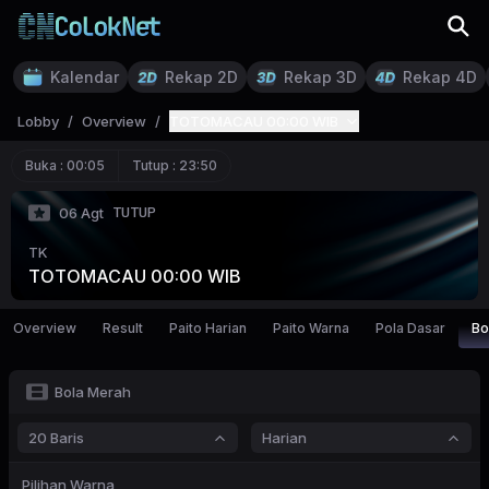
Kalendar
Rekap 2D
Rekap 3D
Rekap 4D
Lobby
/
Overview
/
TOTOMACAU 00:00 WIB
Buka :
00:05
Tutup :
23:50
TUTUP
06 Agt
TK
TOTOMACAU 00:00 WIB
Overview
Result
Paito Harian
Paito Warna
Pola Dasar
Bo
Bola Merah
20 Baris
Harian
Pilihan Warna