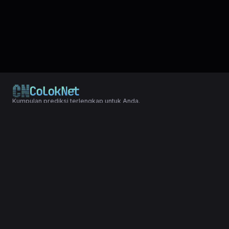
Kumpulan prediksi terlengkap untuk Anda.
© 2024 Copyright LXGroup. All rights reserved.
Terms & Conditions
|
Privacy Policy
bola merah TOTOMACAU 19:00 WIB dibuat dalam bentuk kombinasi
dibuat untuk mempermudah togelers dalam membandingkan pola
data paito lainnya seperti : HK , SDY dan SGP. Bola Merah sering
terjadi kesamaan pola pada kedua pasaran togel untuk
memprediksi angka jitu hari ini dari Bola Fortunes terbaru