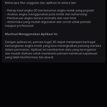
Beberapa fitur unggulan dari aplikasi ini antara lain:
- Rekap hasil angka 3D berdasarkan angka mistik yang populer
- Analisis angka menggunakan pola mistik dan numerologi
- Pembaruan angka secara otomatis dan real-time
- Antarmuka yang mudah digunakan dan cocok untuk pemula
maupun profesional
Manfaat Menggunakan Aplikasi Ini
Dengan aplikasi ini, pemain togel 3D dapat menjelajahi berbagai
kemungkinan angka mistik yang bisa meningkatkan peluang mereka
dalam permainan. Aplikasi ini memberikan data yang terorganisir
dan mudah diakses untuk membantu pemain membuat keputusan
yang lebih terinformasi dan akurat.