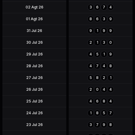
02 Agt 26
3
6
7
4
01 Agt 26
8
6
3
9
31 Jul 26
9
1
9
9
30 Jul 26
2
1
3
0
29 Jul 26
4
5
1
9
28 Jul 26
4
7
4
8
27 Jul 26
5
8
2
1
26 Jul 26
2
0
4
4
25 Jul 26
4
6
8
4
24 Jul 26
1
8
5
7
23 Jul 26
3
7
9
8