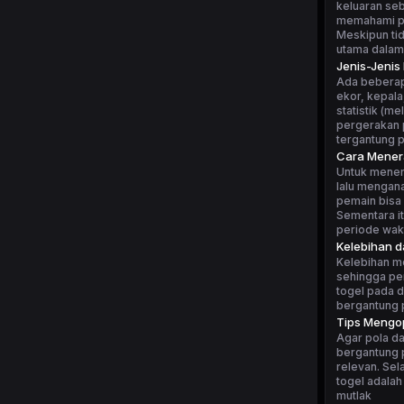
keluaran seb
memahami po
Meskipun tid
utama dalam
Jenis-Jenis
Ada beberapa
ekor, kepala
statistik (m
pergerakan p
tergantung 
Cara Mener
Untuk mener
lalu mengan
pemain bisa 
Sementara i
periode wakt
Kelebihan 
Kelebihan m
sehingga pe
togel pada d
bergantung p
Tips Mengop
Agar pola da
bergantung p
relevan. Sel
togel adalah
mutlak