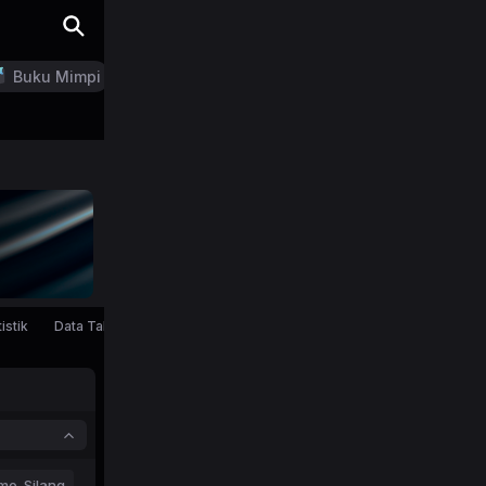
Buku Mimpi
LN Generator
istik
Data Tahunan
mo-Silang