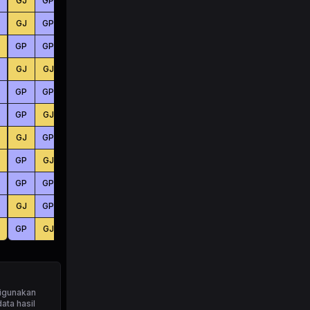
GJ
GP
GP
BS
BS
KC
GJ
GP
GJ
BS
KC
KC
GP
GP
GP
KC
KC
BS
GJ
GJ
GP
KC
KC
BS
GP
GP
GP
KC
BS
BS
GP
GJ
GJ
KC
BS
BS
GJ
GP
GJ
BS
KC
BS
GP
GJ
GJ
BS
KC
BS
GP
GP
GP
KC
BS
BS
GJ
GP
GJ
KC
KC
KC
GP
GJ
GJ
BS
KC
KC
igunakan
ata hasil