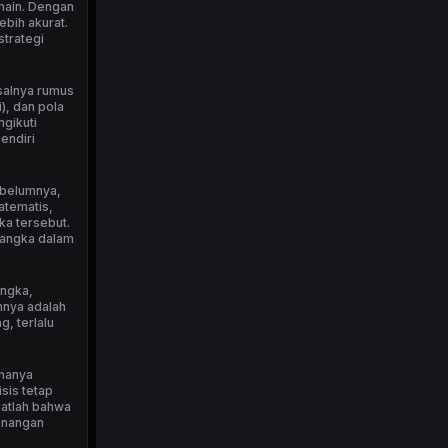
emain. Dengan
bih akurat.
strategi
isalnya rumus
), dan pola
ngikuti
endiri
ebelumnya,
atematis,
ka tersebut.
 angka dalam
angka,
nnya adalah
, terlalu
 hanya
sis tetap
ngatlah bahwa
menangan