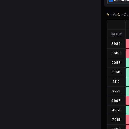
A
=
As
C
=
Co
Result
8984
5606
2058
1360
4112
3971
6697
4851
7015