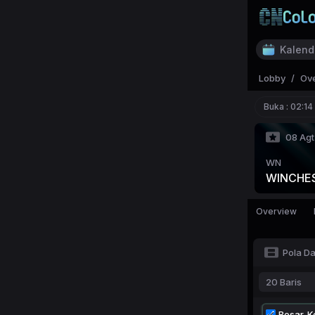
Kalend
Lobby
/
Ov
Buka :
02:14
08 Agt
WN
WINCHE
Overview
Pola D
20 Baris
Besar-Ke