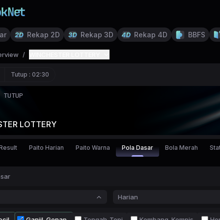
ar
Rekap 2D
Rekap 3D
Rekap 4D
BBFS
erview
/
WINCHESTER LOTTERY
Tutup :
02:30
TUTUP
STER LOTTERY
Result
Paito Harian
Paito Warna
Pola Dasar
Bola Merah
Stat
asar
Harian
cil
Ganjil-Genap
Tengah-Tepi
Kembang-Kempis
Ho