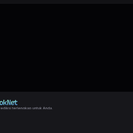
ediksi terlengkap untuk Anda.
right LXGroup. All rights reserved.
ditions
|
Privacy Policy
a dasar togel yang biasanya di pakai oleh para master angka jitu untuk predi