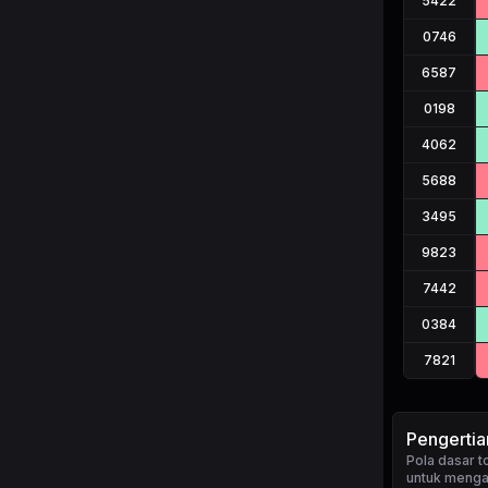
5422
0746
6587
0198
4062
5688
3495
9823
7442
0384
7821
Pengerti
Pola dasar
untuk mengan