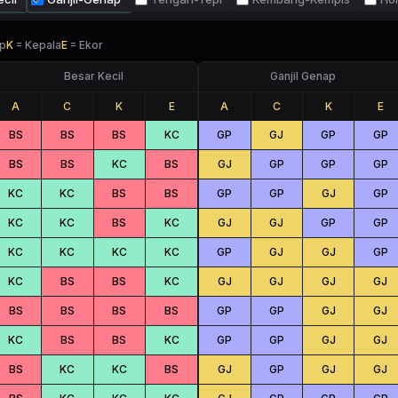
p
K
=
Kepala
E
=
Ekor
Besar Kecil
Ganjil Genap
A
C
K
E
A
C
K
E
BS
BS
BS
KC
GP
GJ
GP
GP
BS
BS
KC
BS
GJ
GP
GP
GP
KC
KC
BS
BS
GP
GP
GJ
GP
KC
KC
BS
KC
GJ
GJ
GP
GP
KC
KC
KC
KC
GP
GJ
GJ
GP
KC
BS
BS
KC
GJ
GJ
GJ
GJ
BS
BS
BS
BS
GP
GP
GJ
GJ
KC
BS
BS
KC
GP
GP
GJ
GJ
BS
KC
KC
BS
GJ
GP
GJ
GJ