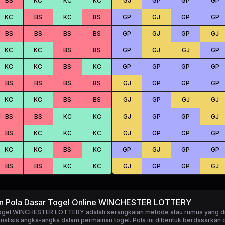
BS
KC
KC
KC
GJ
GP
GP
GP
KC
BS
KC
BS
GP
GJ
GP
GP
BS
BS
BS
BS
GP
GJ
GP
GJ
KC
KC
BS
BS
GP
GJ
GJ
GP
KC
KC
BS
KC
GP
GP
GP
GP
BS
BS
BS
BS
GJ
GP
GP
GP
KC
KC
BS
BS
GJ
GP
GJ
GJ
BS
BS
KC
KC
GJ
GP
GP
GJ
BS
KC
KC
KC
GJ
GP
GP
GP
KC
KC
BS
KC
GP
GJ
GP
GP
BS
BS
KC
KC
GJ
GP
GP
GJ
an Pola Dasar Togel Online WINCHESTER LOTTERY
 togel WINCHESTER LOTTERY
adalah serangkaian metode atau rumus yang d
alisis angka-angka dalam permainan togel. Pola ini dibentuk berdasarkan d