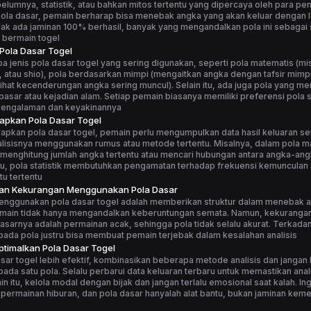
elumnya, statistik, atau bahkan mitos tertentu yang dipercaya oleh para p
la dasar, pemain berharap bisa menebak angka yang akan keluar dengan le
ak ada jaminan 100% berhasil, banyak yang mengandalkan pola ini sebagai 
 bermain togel
 Pola Dasar Togel
 jenis pola dasar togel yang sering digunakan, seperti pola matematis (m
, atau shio), pola berdasarkan mimpi (mengaitkan angka dengan tafsir mimpi
elihat kecenderungan angka sering muncul). Selain itu, ada juga pola yang me
asar atau kejadian alam. Setiap pemain biasanya memiliki preferensi pola s
pengalaman dan keyakinannya
apkan Pola Dasar Togel
apkan pola dasar togel, pemain perlu mengumpulkan data hasil keluaran s
alisisnya menggunakan rumus atau metode tertentu. Misalnya, dalam pola m
menghitung jumlah angka tertentu atau mencari hubungan antara angka-ang
tu, pola statistik membutuhkan pengamatan terhadap frekuensi kemunculan
u tertentu
dan Kekurangan Menggunakan Pola Dasar
enggunakan pola dasar togel adalah memberikan struktur dalam menebak 
main tidak hanya mengandalkan keberuntungan semata. Namun, kekuranga
asarnya adalah permainan acak, sehingga pola tidak selalu akurat. Terkadang
ada pola justru bisa membuat pemain terjebak dalam kesalahan analisis
timalkan Pola Dasar Togel
sar togel lebih efektif, kombinasikan beberapa metode analisis dan jangan
ada satu pola. Selalu perbarui data keluaran terbaru untuk memastikan anali
ain itu, kelola modal dengan bijak dan jangan terlalu emosional saat kalah. I
 permainan hiburan, dan pola dasar hanyalah alat bantu, bukan jaminan ke