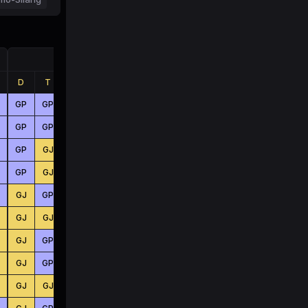
Jumlah
D
T
B
D
T
B
GP
GP
GJ
BS
BS
KC
GP
GP
GP
KC
BS
BS
GP
GJ
GP
KC
BS
KC
GP
GJ
GP
KC
BS
BS
GJ
GP
GJ
BS
KC
KC
GJ
GJ
GP
KC
BS
BS
GJ
GP
GJ
KC
BS
BS
GJ
GP
GP
KC
KC
BS
GJ
GJ
GP
BS
KC
BS