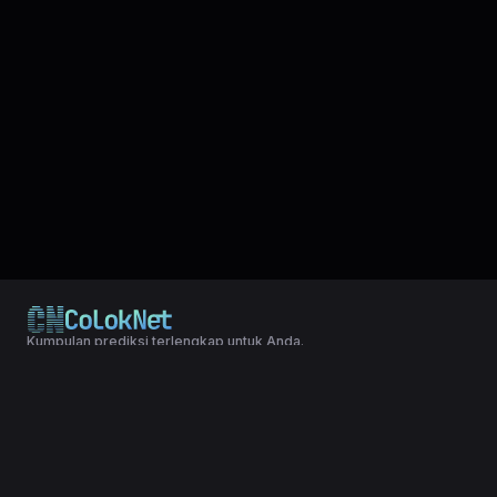
Kumpulan prediksi terlengkap untuk Anda.
© 2024 Copyright LXGroup. All rights reserved.
Terms & Conditions
|
Privacy Policy
Prediksi togel online Indonesia hari ini adalah subjek yang amat
populer. Dengan kemajuan zaman, para bettor dapat mengakses
semua situs prediksi untuk membantu meningkatkan kesempatan
menang. Meskipun demikian, berfokuslah bermain dengan
bijaksana dan bertanggung jawab. Gunakan prediksi sebagaimana