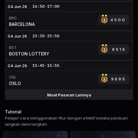
16:50
-
17:00
04 Jun 26
BRC
4500
BARCELONA
23:30
-
23:50
04 Jun 26
BST
6515
BOSTON LOTTERY
15:45
-
15:55
04 Jun 26
OSL
9695
OSLO
Muat Pasaran Lainnya
Tutorial
Pelajari cara menggunakan fitur dengan efektif melalui panduan
langkah demi langkah.