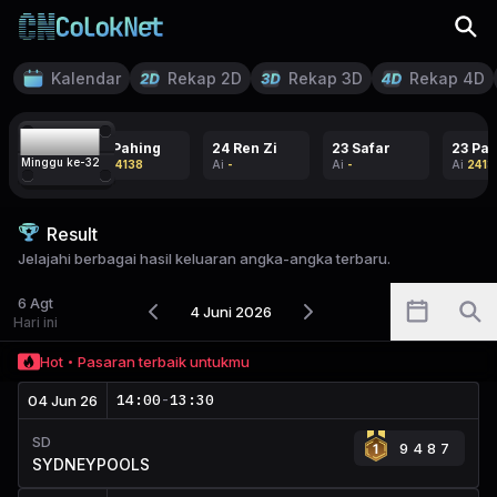
Kalendar
Rekap 2D
Rekap 3D
Rekap 4D
06
23 Pahing
24 Ren Zi
23 Safar
23 Pah
Minggu ke-
32
Ai
24138
Ai
-
Ai
-
Ai
2413
Result
Jelajahi berbagai hasil keluaran angka-angka terbaru.
6 Agt
4 Juni 2026
Hari ini
Hot
Pasaran terbaik untukmu
14:00
-
13:30
04 Jun 26
SD
9487
SYDNEYPOOLS