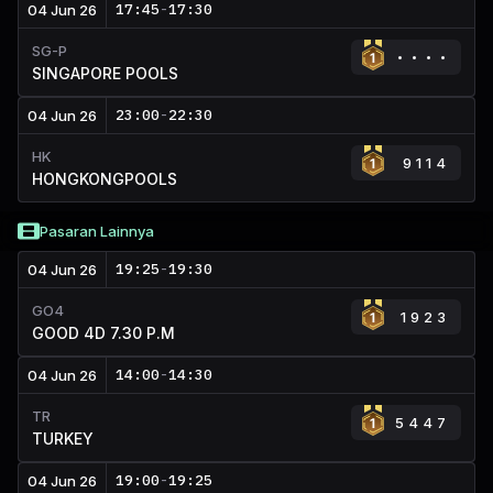
17:45
-
17:30
04 Jun 26
SG-P
SINGAPORE POOLS
23:00
-
22:30
04 Jun 26
HK
9114
HONGKONGPOOLS
Pasaran Lainnya
19:25
-
19:30
04 Jun 26
GO4
1923
GOOD 4D 7.30 P.M
14:00
-
14:30
04 Jun 26
TR
5447
TURKEY
19:00
-
19:25
04 Jun 26