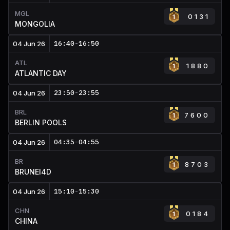
MGL
0131
MONGOLIA
16:40
-
16:50
04 Jun 26
ATL
1880
ATLANTIC DAY
23:50
-
23:55
04 Jun 26
BRL
7600
BERLIN POOLS
04:35
-
04:55
04 Jun 26
BR
8703
BRUNEI4D
15:10
-
15:30
04 Jun 26
CHN
0184
CHINA