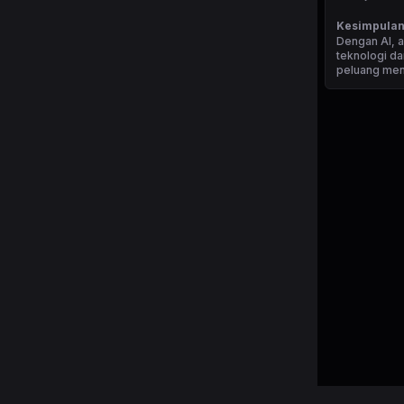
Kesimpula
Dengan AI, a
teknologi da
peluang men