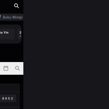
Buku Mimpi
LN Generator
a Yin
25 Safar
25 Pahing
26 Jia Yin
25 Safa
Ai
-
Ai
46127
Ai
-
Ai
-
8652