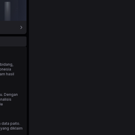
 bidang,
donesia
am hasil
tu. Dengan
nalisis
de
data paito.
 yang diklaim