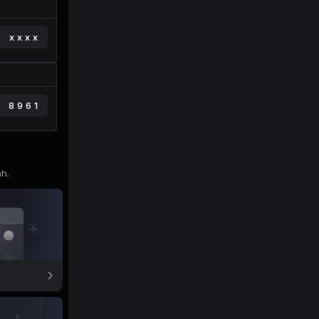
xxxx
8961
ah.