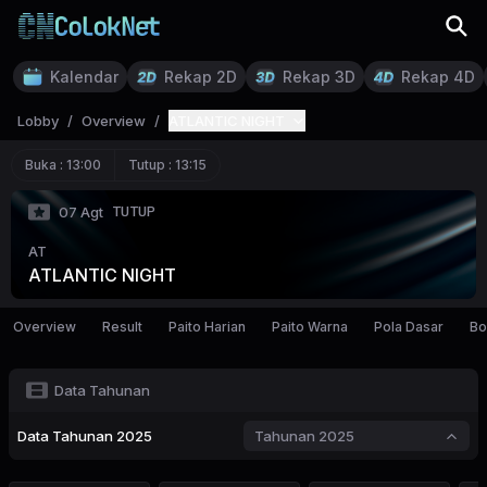
Kalendar
Rekap 2D
Rekap 3D
Rekap 4D
Lobby
/
Overview
/
ATLANTIC NIGHT
Buka :
13:00
Tutup :
13:15
TUTUP
07 Agt
AT
ATLANTIC NIGHT
Overview
Result
Paito Harian
Paito Warna
Pola Dasar
Bo
Data Tahunan
Data
Tahunan 2025
Tahunan 2025