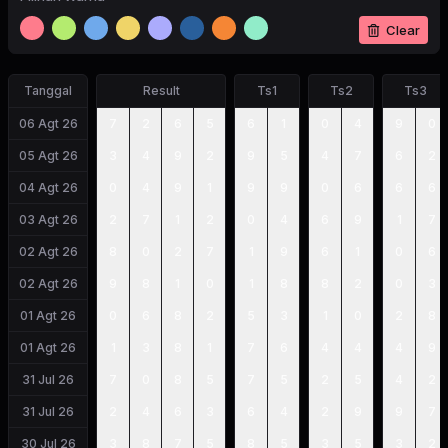
Clear
Tanggal
Result
Ts1
Ts2
Ts3
06 Agt 26
7
2
6
5
6
1
0
4
9
0
05 Agt 26
3
4
9
2
9
5
4
7
6
2
04 Agt 26
0
4
9
1
9
9
0
6
6
6
03 Agt 26
2
7
1
2
0
4
6
9
1
7
02 Agt 26
8
0
2
7
1
9
6
1
0
6
02 Agt 26
9
8
1
0
1
8
8
2
0
3
01 Agt 26
0
6
8
2
5
3
1
0
2
8
01 Agt 26
1
3
8
1
7
6
4
4
4
9
31 Jul 26
7
0
8
5
7
5
2
5
4
2
31 Jul 26
2
4
6
3
6
4
2
9
9
7
30 Jul 26
3
8
7
5
8
5
3
5
3
2