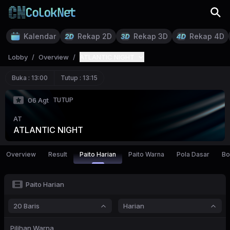
Kalendar
Rekap 2D
Rekap 3D
Rekap 4D
Lobby
/
Overview
/
ATLANTIC NIGHT
Buka :
13:00
Tutup :
13:15
TUTUP
06 Agt
AT
ATLANTIC NIGHT
Overview
Result
Paito Harian
Paito Warna
Pola Dasar
Bo
Paito Harian
20 Baris
Harian
Pilihan Warna