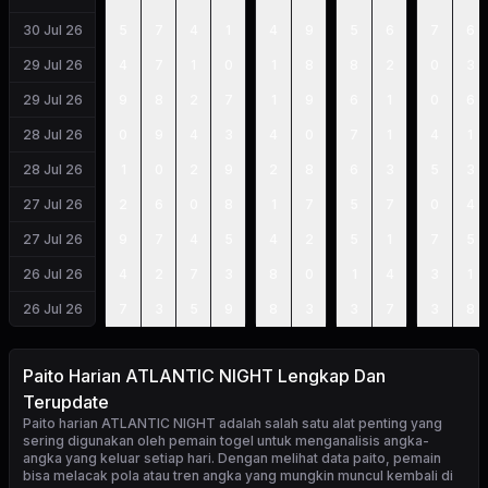
30 Jul 26
5
7
4
1
4
9
5
6
7
6
29 Jul 26
4
7
1
0
1
8
8
2
0
3
29 Jul 26
9
8
2
7
1
9
6
1
0
6
28 Jul 26
0
9
4
3
4
0
7
1
4
1
28 Jul 26
1
0
2
9
2
8
6
3
5
3
27 Jul 26
2
6
0
8
1
7
5
7
0
4
27 Jul 26
9
7
4
5
4
2
5
1
7
5
26 Jul 26
4
2
7
3
8
0
1
4
3
1
26 Jul 26
7
3
5
9
8
3
3
7
3
8
Paito Harian ATLANTIC NIGHT Lengkap Dan
Terupdate
Paito harian ATLANTIC NIGHT
adalah salah satu alat penting yang
sering digunakan oleh pemain togel untuk menganalisis angka-
angka yang keluar setiap hari. Dengan melihat data paito, pemain
bisa melacak pola atau tren angka yang mungkin muncul kembali di