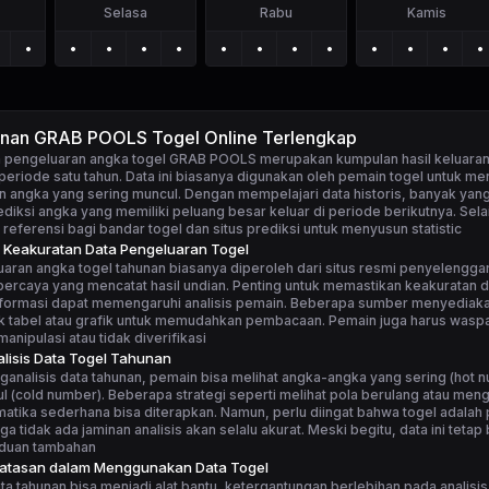
Selasa
Rabu
Kamis
•
•
•
•
•
•
•
•
•
•
•
•
•
unan GRAB POOLS Togel Online Terlengkap
n pengeluaran angka togel GRAB POOLS
merupakan kumpulan hasil keluara
periode satu tahun. Data ini biasanya digunakan oleh pemain togel untuk me
en angka yang sering muncul. Dengan mempelajari data historis, banyak yan
iksi angka yang memiliki peluang besar keluar di periode berikutnya. Selain 
 referensi bagi bandar togel dan situs prediksi untuk menyusun statistic
 Keakuratan Data Pengeluaran Togel
aran angka togel tahunan biasanya diperoleh dari situs resmi penyelenggar
percaya yang mencatat hasil undian. Penting untuk memastikan keakuratan 
nformasi dapat memengaruhi analisis pemain. Beberapa sumber menyediaka
k tabel atau grafik untuk memudahkan pembacaan. Pemain juga harus wasp
anipulasi atau tidak diverifikasi
lisis Data Togel Tahunan
nalisis data tahunan, pemain bisa melihat angka-angka yang sering (hot n
l (cold number). Beberapa strategi seperti melihat pola berulang atau me
atika sederhana bisa diterapkan. Namun, perlu diingat bahwa togel adalah
ga tidak ada jaminan analisis akan selalu akurat. Meski begitu, data ini teta
duan tambahan
 Batasan dalam Menggunakan Data Togel
a tahunan bisa menjadi alat bantu, ketergantungan berlebihan pada analisis 