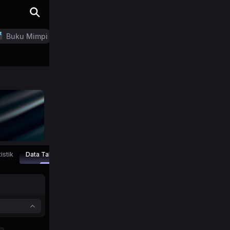
Buku Mimpi
LN Generator
istik
Data Tahunan