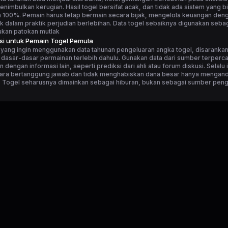
menimbulkan kerugian. Hasil togel bersifat acak, dan tidak ada sistem yang 
100%. Pemain harus tetap bermain secara bijak, mengelola keuangan deng
ak dalam praktik perjudian berlebihan. Data togel sebaiknya digunakan seba
ukan patokan mutlak
i untuk Pemain Togel Pemula
 yang ingin menggunakan data tahunan pengeluaran angka togel, disarankan
 dasar-dasar permainan terlebih dahulu. Gunakan data dari sumber terperc
 dengan informasi lain, seperti prediksi dari ahli atau forum diskusi. Selalu 
ara bertanggung jawab dan tidak menghabiskan dana besar hanya mengan
a. Togel seharusnya dimainkan sebagai hiburan, bukan sebagai sumber peng