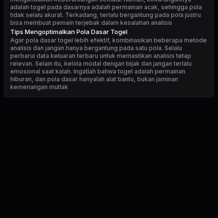
adalah togel pada dasarnya adalah permainan acak, sehingga pola
tidak selalu akurat. Terkadang, terlalu bergantung pada pola justru
bisa membuat pemain terjebak dalam kesalahan analisis
Tips Mengoptimalkan Pola Dasar Togel
Agar pola dasar togel lebih efektif, kombinasikan beberapa metode
analisis dan jangan hanya bergantung pada satu pola. Selalu
perbarui data keluaran terbaru untuk memastikan analisis tetap
relevan. Selain itu, kelola modal dengan bijak dan jangan terlalu
emosional saat kalah. Ingatlah bahwa togel adalah permainan
hiburan, dan pola dasar hanyalah alat bantu, bukan jaminan
kemenangan mutlak