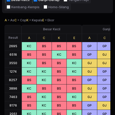
Kembang-Kempis
Homo-Silang
A
=
As
C
=
Cop
K
=
Kepala
E
=
Ekor
Besar Kecil
Ganjil 
Result
A
C
K
E
A
C
2695
KC
BS
BS
BS
GP
GP
6516
BS
BS
KC
BS
GP
GJ
3550
KC
BS
BS
KC
GJ
GJ
1274
KC
KC
BS
KC
GJ
GP
8257
BS
KC
BS
BS
GP
GP
3896
KC
BS
BS
BS
GJ
GP
7463
BS
KC
BS
KC
GJ
GP
8176
BS
KC
BS
BS
GP
GJ
2051
KC
KC
BS
KC
GP
GP