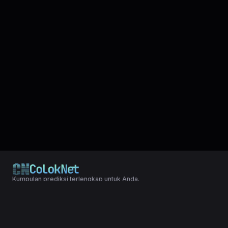
Kumpulan prediksi terlengkap untuk Anda.
© 2024 Copyright LXGroup. All rights reserved.
Terms & Conditions
|
Privacy Policy
SEOUL LOTTERY dikenal sebagai sumber resmi dan terpercaya,
sehingga keakuratan datanya tidak perlu diragukan lagi. Pemain