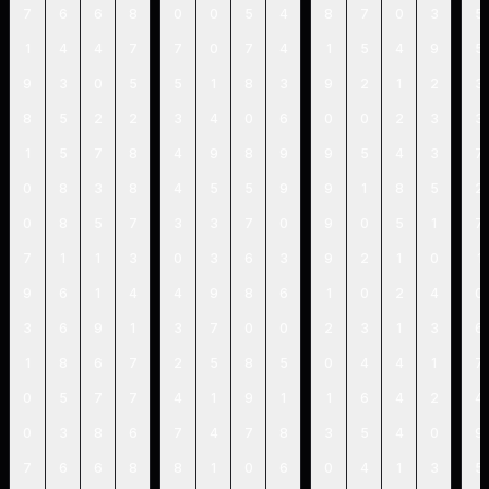
7
6
6
8
0
0
5
4
8
7
0
3
5
1
4
4
7
7
0
7
4
1
5
4
9
5
9
3
0
5
5
1
8
3
9
2
1
2
3
8
5
2
2
3
4
0
6
0
0
2
3
3
1
5
7
8
4
9
8
9
9
5
4
3
7
0
8
3
8
4
5
5
9
9
1
8
5
2
0
8
5
7
3
3
7
0
9
0
5
1
7
7
1
1
3
0
3
6
3
9
2
1
0
1
9
6
1
4
4
9
8
6
1
0
2
4
0
3
6
9
1
3
7
0
0
2
3
1
3
6
1
8
6
7
2
5
8
5
0
4
4
1
7
0
5
7
7
4
1
9
1
1
6
4
2
4
0
3
8
6
7
4
7
8
3
5
4
0
9
7
6
6
8
8
1
0
6
0
4
1
3
5