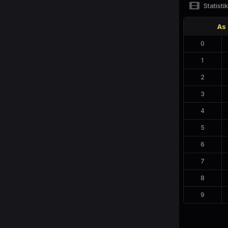
Statistik
As
0
1
2
3
4
5
6
7
8
9