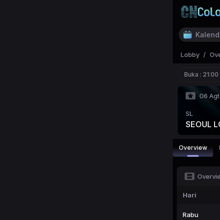
Kalend
Lobby
/
Ov
Buka :
21:00
06 Agt
SL
SEOUL 
Overview
Overvi
Hari
Rabu