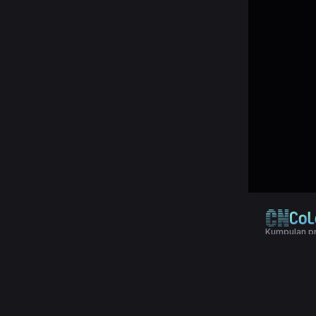
Kumpulan pr
© 2024 Copy
Terms & Con
Kumpulan da
statistik, shi