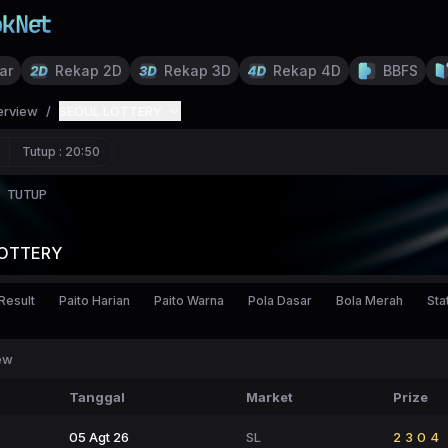
ar
Rekap 2D
Rekap 3D
Rekap 4D
BBFS
erview
/
SEOUL LOTTERY
Tutup :
20:50
TUTUP
LOTTERY
Result
Paito Harian
Paito Warna
Pola Dasar
Bola Merah
Stat
ew
Tanggal
Market
Prize
05 Agt 26
SL
2304