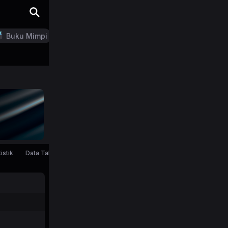
Buku Mimpi
LN Generator
istik
Data Tahunan