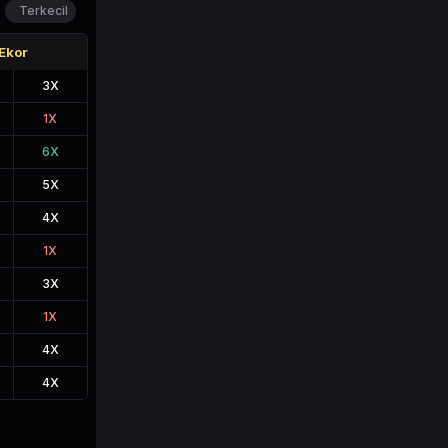
Terkecil
Ekor
3
X
1
X
6
X
5
X
4
X
1
X
3
X
1
X
4
X
4
X