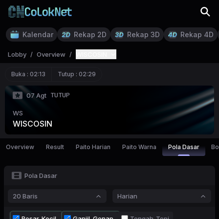
Kalendar
Rekap 2D
Rekap 3D
Rekap 4D
Lobby
/
Overview
/
WISCOSIN
Buka :
02:13
Tutup :
02:29
TUTUP
07 Agt
WS
WISCOSIN
Overview
Result
Paito Harian
Paito Warna
Pola Dasar
Bo
Pola Dasar
20 Baris
Harian
Besar-Kecil
Ganjil-Genap
Tengah-Tepi