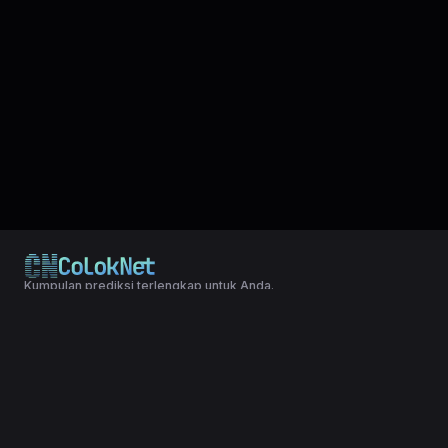
Kumpulan prediksi terlengkap untuk Anda.
© 2024 Copyright LXGroup. All rights reserved.
Terms & Conditions
|
Privacy Policy
Statistik Togel mencakup data tentang angka yang sering muncul,
peluang menang, dan analisis hasil sebelumnya. Informasi ini dapat
membantu pemain membuat keputusan yang lebih baik saat
memilih angka.