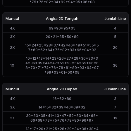
*75*76*82*84*92*94*95*06*08
Muncul
Angka 2D
Tengah
Jumlah Line
4
X
69*90*95*05
4
3
X
20*21*35*50*80
5
15*24*25*28*37*42*46*49*51*55*5
2
X
20
7*60*62*64*75*82*83*96*04*02
10*12*13*14*23*26*27*29*30*33*3
4*36*39*44*47*52*53*54*65*66*6
1
X
36
8*70*71*74*76*78*81*89*93*94*97
*99*03*01*00*09
Muncul
Angka 2D
Depan
Jumlah Line
4
X
16*62*89
3
3
X
14*15*32*39*40*09*02
7
30*33*35*41*43*47*52*53*64*65*
2
X
19
66*68*73*75*76*79*80*96*97
13*17*20*21*25*28*29*34*36*38*4