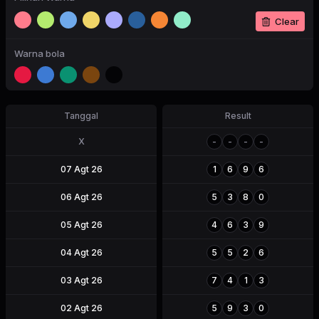
Clear
Warna bola
Tanggal
Result
X
-
-
-
-
07 Agt 26
1
6
9
6
06 Agt 26
5
3
8
0
05 Agt 26
4
6
3
9
04 Agt 26
5
5
2
6
03 Agt 26
7
4
1
3
02 Agt 26
5
9
3
0