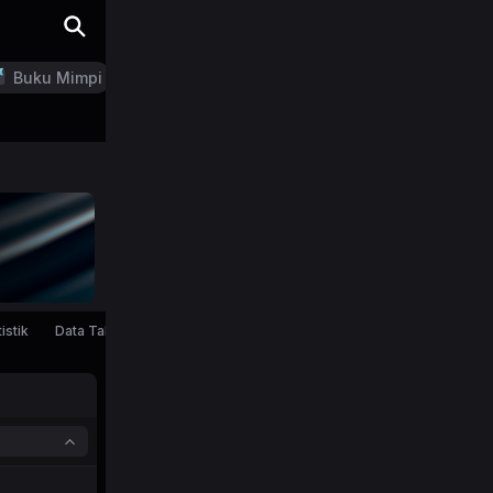
Buku Mimpi
LN Generator
istik
Data Tahunan