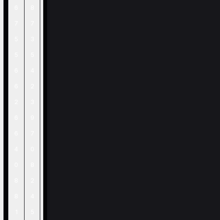
6
8
2
4
3
9
1
2
6
1
5
0
7
7
2
8
4
9
2
5
5
7
7
9
5
3
3
6
3
1
2
4
0
7
9
5
5
5
1
3
7
6
1
6
4
2
8
1
6
4
3
5
2
3
7
7
5
4
6
1
6
2
6
5
9
4
6
6
0
9
9
6
2
3
4
9
3
3
4
0
2
7
5
8
6
9
5
4
7
6
9
3
4
7
3
7
6
7
1
1
6
3
8
0
5
8
5
1
4
0
3
9
6
6
1
0
0
2
6
2
0
8
2
1
7
8
4
6
4
8
0
9
8
2
7
9
2
1
3
3
6
1
6
9
8
4
4
3
7
7
3
2
0
7
6
5
1
5
6
8
3
7
5
1
1
2
9
4