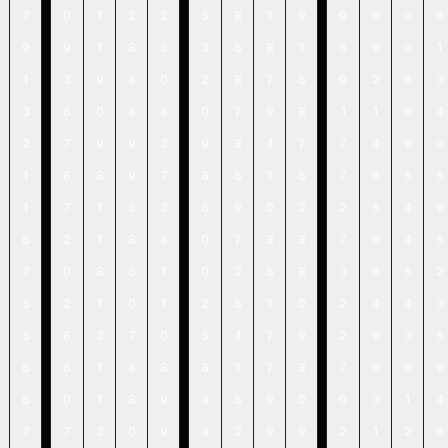
7
0
1
2
2
5
8
1
9
9
8
0
6
9
9
1
8
5
3
6
8
1
6
9
0
1
1
3
9
4
0
2
8
7
6
9
2
6
3
3
6
0
4
4
0
7
9
8
1
1
8
4
2
7
9
9
3
9
3
4
7
7
4
9
0
1
8
8
9
7
8
6
1
6
7
6
5
5
1
7
1
5
3
6
9
0
2
2
5
4
9
6
2
1
8
4
0
7
3
3
7
8
4
5
7
0
8
6
1
0
2
5
8
3
6
5
2
5
2
1
0
1
2
5
1
0
2
4
4
3
5
8
3
7
0
5
4
7
9
2
9
3
5
6
6
1
4
8
8
1
7
3
7
8
8
9
6
0
1
8
9
4
5
9
0
0
3
1
4
7
7
3
0
9
4
2
9
9
2
1
2
6