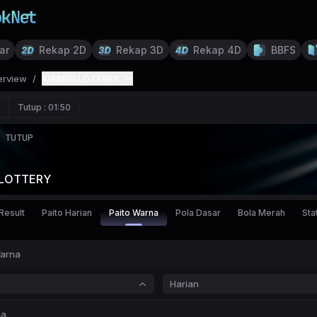
ar
Rekap 2D
Rekap 3D
Rekap 4D
BBFS
erview
/
XIAMEN LOTTERY
Tutup :
01:50
TUTUP
 LOTTERY
Result
Paito Harian
Paito Warna
Pola Dasar
Bola Merah
Stat
Warna
Harian
na