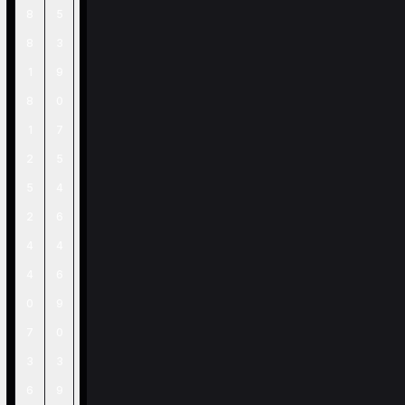
8
5
1
3
2
7
5
9
7
9
2
0
8
3
2
1
6
0
9
8
6
7
3
5
1
9
2
5
2
1
6
6
5
8
9
0
8
0
5
7
8
3
0
8
7
4
1
1
1
7
6
5
4
9
8
2
3
8
3
7
2
5
5
1
7
0
4
3
0
9
9
2
5
4
9
9
5
0
3
1
5
6
3
9
2
6
8
5
9
2
1
3
1
8
2
5
4
4
3
6
4
9
8
8
2
4
8
3
4
6
6
0
3
4
1
1
3
1
2
7
0
9
4
9
6
2
9
0
4
2
0
8
7
0
2
1
7
1
9
0
3
6
9
9
3
3
0
5
1
1
4
8
4
8
6
6
6
9
1
4
2
4
1
2
9
3
7
4