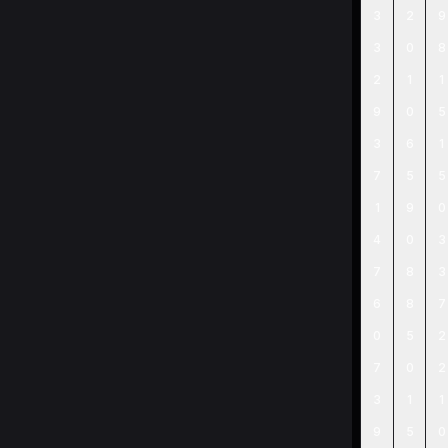
3
2
9
3
0
8
2
1
1
9
0
5
3
6
1
7
5
5
1
9
0
4
0
3
7
8
3
6
8
7
0
5
2
7
0
2
3
1
1
9
5
0