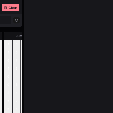
Clear
Jumat
Sabtu
Minggu
1
6
9
6
5
1
3
4
7
6
0
5
1
6
3
9
6
2
2
4
5
9
3
0
6
7
9
2
0
4
8
8
8
9
2
1
4
3
1
9
9
1
6
5
2
9
3
3
0
4
9
9
4
6
0
7
5
2
7
3
0
8
5
3
6
1
0
5
5
4
4
8
2
4
0
8
1
1
4
5
7
9
5
6
6
2
3
0
5
0
8
4
6
7
4
7
6
6
5
7
9
0
4
1
7
6
0
2