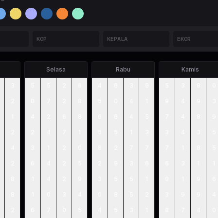
Selasa
Rabu
Kamis
3
5
5
2
6
4
6
3
9
5
3
8
0
2
8
7
2
8
5
0
4
1
9
4
9
3
1
4
2
6
8
6
6
4
5
7
4
8
9
2
2
4
7
1
5
5
1
3
3
4
3
5
4
3
1
2
0
8
2
7
7
7
1
8
5
2
6
4
2
5
2
9
3
6
6
3
1
1
8
1
4
2
9
3
5
5
1
0
1
9
6
8
1
0
3
4
0
8
5
2
3
9
9
4
2
6
7
0
5
4
5
3
1
8
7
4
0