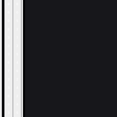
9
8
5
3
6
3
1
0
4
5
8
2
6
0
4
7
9
2
0
4
5
8
7
6
0
5
2
2
1
0
5
0
0
2
0
8
6
2
3
6
4
0
2
7
3
6
0
2
3
1
8
7
5
7
9
4
2
0
7
3
3
2
7
6
7
8
9
9
3
5
1
3
3
5
0
8
2
1
6
5
8
4
5
3
6
4
5
2
1
8
7
0
3
1
7
7
7
9
9
5
2
4
2
0
1
2
9
2
3
2
7
9
0
0
4
1
7
6
1
1
3
4
9
3
2
1
7
5
1
4
6
2
8
2
0
8
6
3
9
9
7
0
5
5
0
4
4
6
1
4
0
7
9
8
0
6
3
5
1
0
3
0
8
7
5
0
6
2