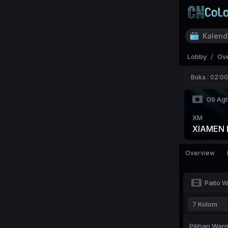
Kalend
Lobby
/
Ov
Buka :
02:00
09 Agt
XM
XIAMEN
Overview
Paito 
7 Kolom
Pilihan War