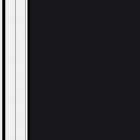
2
8
6
1
0
4
3
6
8
3
8
0
5
5
4
2
8
6
9
4
2
0
0
8
6
4
0
7
5
3
7
3
3
8
5
5
1
6
2
0
4
5
9
5
1
6
5
7
6
1
5
9
3
5
6
0
7
0
0
2
0
1
0
5
7
2
5
4
4
0
5
8
9
4
7
0
6
6
5
9
0
8
7
5
2
1
7
3
9
0
6
7
0
2
8
2
2
3
8
0
7
0
3
4
5
3
2
1
4
7
6
1
7
0
1
5
2
3
3
6
9
8
5
2
3
8
4
4
4
9
5
6
8
1
4
7
2
5
7
4
0
1
0
3
3
7
6
8
4
6
0
0
2
7
8
7
7
9
6
6
0
9
5
7
6
1
8
1