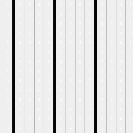
2
2
8
6
3
4
9
9
5
7
2
4
3
0
5
6
6
1
8
4
2
8
4
6
9
8
4
4
4
2
6
6
9
5
2
8
5
5
1
6
3
9
5
6
3
9
4
4
2
2
4
8
5
8
9
5
9
0
9
4
3
1
7
5
7
4
7
1
5
9
6
1
0
7
4
1
3
5
9
4
6
2
5
6
2
9
7
7
8
2
2
4
4
3
8
1
3
5
7
8
5
9
8
1
9
5
4
5
0
0
5
8
7
6
3
5
1
4
8
8
6
0
8
7
9
7
5
6
6
1
9
5
3
6
9
0
1
9
1
7
8
2
6
0
3
5
6
4
6
9
1
8
2
9
8
4
4
4
0
3
7
7
5
2
8
3
7
9
0
3
8
4
7
1
8
9
5
0
5
4
8
1