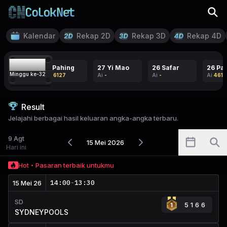
Kalendar
Rekap 2D
Rekap 3D
Rekap 4D
09
26 Pahing
27 Yi Mao
26 Safar
26 Pa
Minggu ke-
32
Ai
46127
Ai
-
Ai
-
Ai
4612
Result
Jelajahi berbagai hasil keluaran angka-angka terbaru.
9 Agt
15 Mei 2026
Hari ini
Hot
Pasaran terbaik untukmu
14:00
-
13:30
15 Mei 26
SD
5166
SYDNEYPOOLS