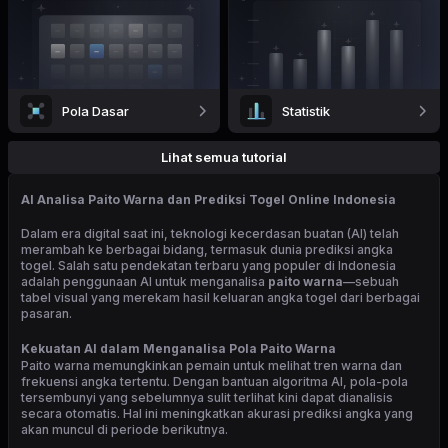
Pola Dasar
Statistik
Lihat semua tutorial
AI Analisa Paito Warna dan Prediksi Togel Online Indonesia
Dalam era digital saat ini, teknologi kecerdasan buatan (AI) telah
merambah ke berbagai bidang, termasuk dunia prediksi angka
togel. Salah satu pendekatan terbaru yang populer di Indonesia
adalah penggunaan AI untuk menganalisa
paito warna
—sebuah
tabel visual yang merekam hasil keluaran angka togel dari berbagai
pasaran.
Kekuatan AI dalam Menganalisa Pola Paito Warna
Paito warna memungkinkan pemain untuk melihat tren warna dan
frekuensi angka tertentu. Dengan bantuan algoritma AI, pola-pola
tersembunyi yang sebelumnya sulit terlihat kini dapat dianalisis
secara otomatis. Hal ini meningkatkan akurasi prediksi angka yang
akan muncul di periode berikutnya.