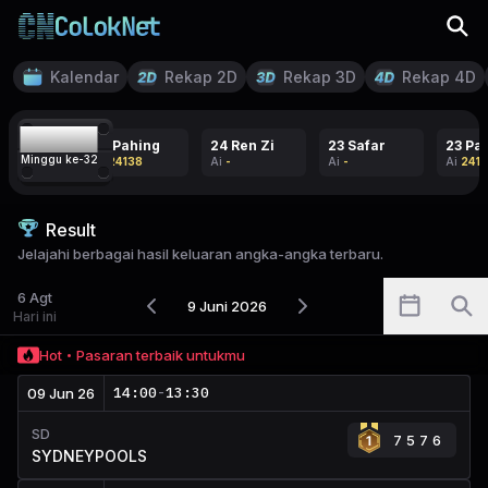
Kalendar
Rekap 2D
Rekap 3D
Rekap 4D
06
23 Pahing
24 Ren Zi
23 Safar
23 Pa
Minggu ke-
32
Ai
24138
Ai
-
Ai
-
Ai
2413
Result
Jelajahi berbagai hasil keluaran angka-angka terbaru.
6 Agt
9 Juni 2026
Hari ini
Hot
Pasaran terbaik untukmu
14:00
-
13:30
09 Jun 26
SD
7576
SYDNEYPOOLS