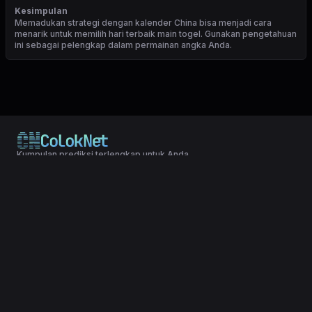
Kesimpulan
Memadukan strategi dengan kalender China bisa menjadi cara
menarik untuk memilih hari terbaik main togel. Gunakan pengetahuan
ini sebagai pelengkap dalam permainan angka Anda.
Kumpulan prediksi terlengkap untuk Anda.
© 2024 Copyright LXGroup. All rights reserved.
Terms & Conditions
|
Privacy Policy
Kalender Tiongkok sering dipakai oleh para pemain togel untuk
menentukan kapan hoki bermain. Menurut perhitungan lama,
kalender itu dapat dipercaya dapat menunjukkan hari positif untuk
meningkatkan kemungkinan kemenangan dalam togel hongkong
pools hari ini maupun togel hongkong pools malam hari ini atau
bahkan togel hongkong pools nanti atau togel hongkong pools
besok hari.