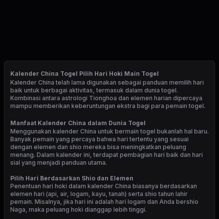
Kalender China Togel Pilih Hari Hoki Main Togel
Kalender China telah lama digunakan sebagai panduan memilih hari
baik untuk berbagai aktivitas, termasuk dalam dunia togel.
Kombinasi antara astrologi Tionghoa dan elemen harian dipercaya
mampu memberikan keberuntungan ekstra bagi para pemain togel.
Manfaat Kalender China dalam Dunia Togel
Menggunakan kalender China untuk bermain togel bukanlah hal baru.
Banyak pemain yang percaya bahwa hari tertentu yang sesuai
dengan elemen dan shio mereka bisa meningkatkan peluang
menang. Dalam kalender ini, terdapat pembagian hari baik dan hari
sial yang menjadi panduan utama.
Pilih Hari Berdasarkan Shio dan Elemen
Penentuan hari hoki dalam kalender China biasanya berdasarkan
elemen hari (api, air, logam, kayu, tanah) serta shio tahun lahir
pemain. Misalnya, jika hari ini adalah hari logam dan Anda bershio
Naga, maka peluang hoki dianggap lebih tinggi.