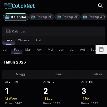
Rekap 2D
Rekap 3D
Rekap 4D
Kalendar
Kalendar
Jawa
Chinese
Arab
Jan
Feb
Mar
Apr
Mei
Jun
Jul
Agt
Sep
Ok
Tahun
2026
Minggu
Senin
Selasa
Ai
78539
Ai
32076
Ai
85139
1
2
3
12
Wage
13
Legi
14
Pon
Ruwah 1447
Ruwah 1447
Ruwah 1447