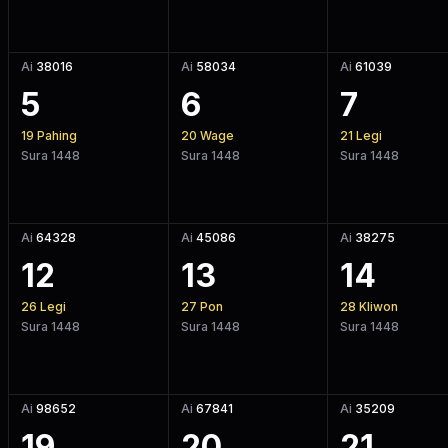
Ai
38016
Ai
58034
Ai
61039
5
6
7
19
Pahing
20
Wage
21
Legi
Sura 1448
Sura 1448
Sura 1448
Ai
64328
Ai
45086
Ai
38275
12
13
14
26
Legi
27
Pon
28
Kliwon
Sura 1448
Sura 1448
Sura 1448
Ai
98652
Ai
67841
Ai
35209
19
20
21