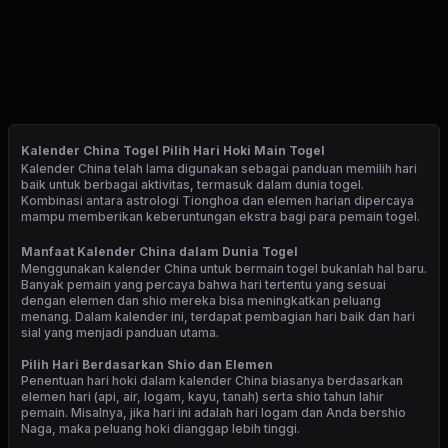
Kalender China Togel Pilih Hari Hoki Main Togel
Kalender China telah lama digunakan sebagai panduan memilih hari
baik untuk berbagai aktivitas, termasuk dalam dunia togel.
Kombinasi antara astrologi Tionghoa dan elemen harian dipercaya
mampu memberikan keberuntungan ekstra bagi para pemain togel.
Manfaat Kalender China dalam Dunia Togel
Menggunakan kalender China untuk bermain togel bukanlah hal baru.
Banyak pemain yang percaya bahwa hari tertentu yang sesuai
dengan elemen dan shio mereka bisa meningkatkan peluang
menang. Dalam kalender ini, terdapat pembagian hari baik dan hari
sial yang menjadi panduan utama.
Pilih Hari Berdasarkan Shio dan Elemen
Penentuan hari hoki dalam kalender China biasanya berdasarkan
elemen hari (api, air, logam, kayu, tanah) serta shio tahun lahir
pemain. Misalnya, jika hari ini adalah hari logam dan Anda bershio
Naga, maka peluang hoki dianggap lebih tinggi.